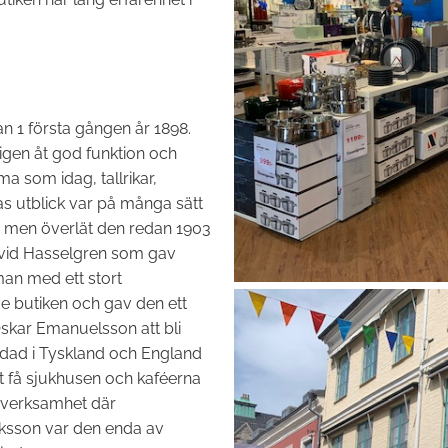
 1 första gången år 1898.
igen åt god funktion och
a som idag, tallrikar,
s utblick var på många sätt
 men överlät den redan 1903
avid Hasselgren som gav
an med ett stort
 butiken och gav den ett
Oskar Emanuelsson att bli
dad i Tyskland och England
tt få sjukhusen och kaféerna
sverksamhet där
riksson var den enda av