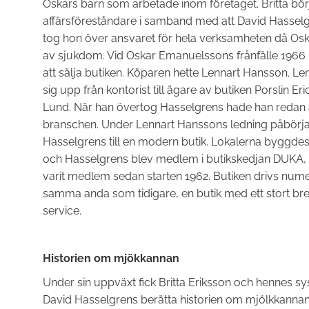
Oskars barn som arbetade inom företaget. Britta bö
affärsföreståndare i samband med att David Hasselgr
tog hon över ansvaret för hela verksamheten då O
av sjukdom. Vid Oskar Emanuelssons frånfälle 1966
att sälja butiken. Köparen hette Lennart Hansson. L
sig upp från kontorist till ägare av butiken Porslin E
Lund. När han övertog Hasselgrens hade han redan a
branschen. Under Lennart Hanssons ledning påbörja
Hasselgrens till en modern butik. Lokalerna byggde
och Hasselgrens blev medlem i butikskedjan DUKA, 
varit medlem sedan starten 1962. Butiken drivs nume
samma anda som tidigare, en butik med ett stort br
service.
Historien om mjökkannan
Under sin uppväxt fick Britta Eriksson och hennes sy
David Hasselgrens berätta historien om mjölkkannan