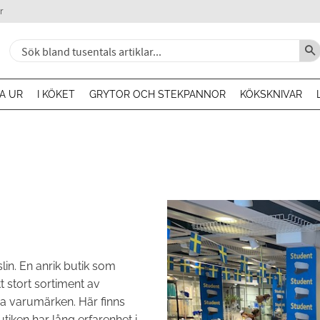
r
A UR
I KÖKET
GRYTOR OCH STEKPANNOR
KÖKSKNIVAR
lin. En anrik butik som
t stort sortiment av
a varumärken. Här finns
utiken har lång erfarenhet i