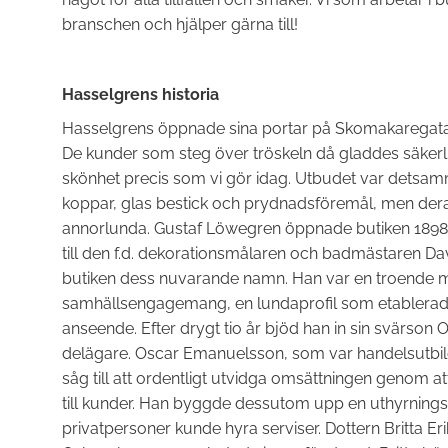
branschen och hjälper gärna till!
Hasselgrens historia
Hasselgrens öppnade sina portar på Skomakaregatan
De kunder som steg över tröskeln då gladdes säkerl
skönhet precis som vi gör idag. Utbudet var detsamm
koppar, glas bestick och prydnadsföremål, men dera
annorlunda. Gustaf Löwegren öppnade butiken 1898
till den f.d. dekorationsmålaren och badmästaren D
butiken dess nuvarande namn. Han var en troende m
samhällsengagemang, en lundaprofil som etablerade
anseende. Efter drygt tio år bjöd han in sin svärson 
delägare. Oscar Emanuelsson, som var handelsutbil
såg till att ordentligt utvidga omsättningen genom a
till kunder. Han byggde dessutom upp en uthyrning
privatpersoner kunde hyra serviser. Dottern Britta E