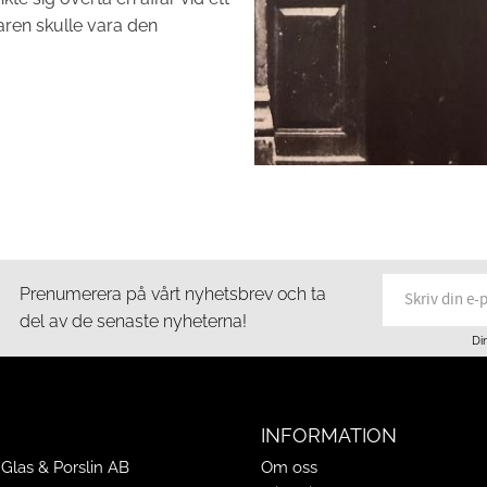
aren skulle vara den
Prenumerera på vårt nyhetsbrev och ta
del av de senaste nyheterna!
Di
INFORMATION
Glas & Porslin AB
Om oss