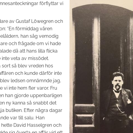
nnesanteckningar förflyttar vi
dare av Gustaf Löwegren och
 son: “En förmiddag våren
edelåldern, han såg vemodig
ngare och frågade om vi hade
ade då att hans lilla flicka
 inte veta av missödet.
 sort så blev vreden hos
 affären och kunde därför inte
n blev ledsen omnämnde jag,
 vi inte hem fler varor. Fru
men han gjorde uppenbarligen
m en ny kanna så snabbt det
älja butiken. Efter några dagar
de var till salu. Han
 hette David Hasselgren och
kte sig överta en affär vid ett