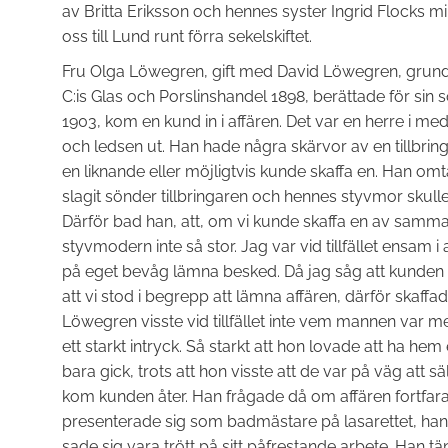
av Britta Eriksson och hennes syster Ingrid Flocks mi
oss till Lund runt förra sekelskiftet.
Fru Olga Löwegren, gift med David Löwegren, grun
C:is Glas och Porslinshandel 1898, berättade för sin
1903, kom en kund in i affären. Det var en herre i m
och ledsen ut. Han hade några skärvor av en tillbri
en liknande eller möjligtvis kunde skaffa en. Han omtal
slagit sönder tillbringaren och hennes styvmor skulle
Därför bad han, att, om vi kunde skaffa en av samma
styvmodern inte så stor. Jag var vid tillfället ensam i
på eget bevåg lämna besked. Då jag såg att kunde
att vi stod i begrepp att lämna affären, därför skaffade
Löwegren visste vid tillfället inte vem mannen var 
ett starkt intryck. Så starkt att hon lovade att ha he
bara gick, trots att hon visste att de var på väg att s
kom kunden åter. Han frågade då om affären fortfaran
presenterade sig som badmästare på lasarettet, han
sade sig vara trött på sitt påfrestande arbete. Han tän