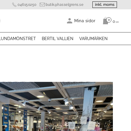
inkl. moms
046150250
butik@hasselgrens.se
0
Antal produk
Mina sidor
0
KR
LUNDAMÖNSTRET
BERTIL VALLIEN
VARUMÄRKEN