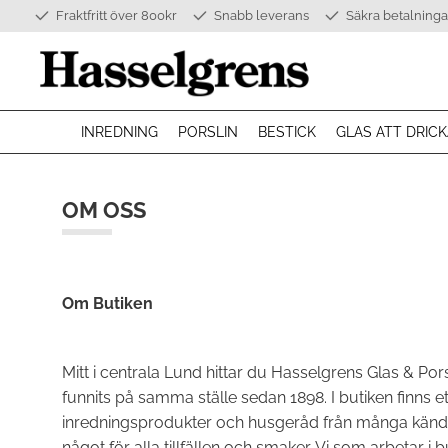
Fraktfritt över 800kr
Snabb leverans
Säkra betalninga
INREDNING
PORSLIN
BESTICK
GLAS ATT DRICK
OM OSS
Om Butiken
Mitt i centrala Lund hittar du Hasselgrens Glas & Pors
funnits på samma ställe sedan 1898. I butiken finns et
inredningsprodukter och husgeråd från många känd
något för alla tillfällen och smaker. Vi som arbetar i b