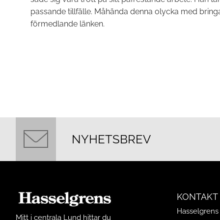
passande tillfälle. Måhända denna olycka med bring
förmedlande länken.
NYHETSBREV
KONTAKT
Hasselgrens 
Mitt i centrala Lund hittar du