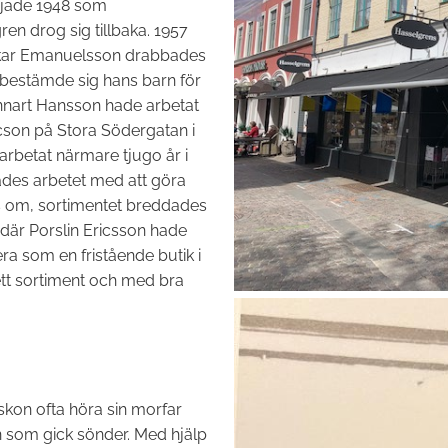
rjade 1948 som
en drog sig tillbaka. 1957
skar Emanuelsson drabbades
 bestämde sig hans barn för
ennart Hansson hade arbetat
ricson på Stora Södergatan i
rbetat närmare tjugo år i
des arbetet med att göra
s om, sortimentet breddades
där Porslin Ericsson hade
ra som en fristående butik i
ett sortiment och med bra
skon ofta höra sin morfar
 som gick sönder. Med hjälp