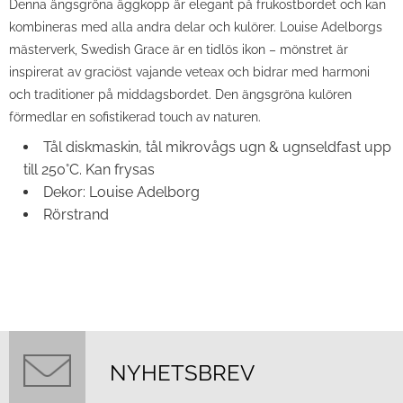
Denna ängsgröna äggkopp är elegant på frukostbordet och kan
kombineras med alla andra delar och kulörer. Louise Adelborgs
mästerverk, Swedish Grace är en tidlös ikon – mönstret är
inspirerat av graciöst vajande veteax och bidrar med harmoni
och traditioner på middagsbordet. Den ängsgröna kulören
förmedlar en sofistikerad touch av naturen.
Tål diskmaskin, tål mikrovågs ugn & ugnseldfast upp
till 250°C. Kan frysas
Dekor: Louise Adelborg
Rörstrand
NYHETSBREV