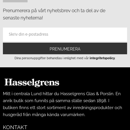
Prenumerera på vårt nyhetsbrev och ta del av de
senaste nyheterna!
PRENUMERERA
Dina personuppgifter behandlas i enlighet med vår
integritetspolicy
.
Mitt i centrala Lund hittar du Hasselgrens Glas & Porslin. En
anrik butik som funnits på samma ställe sedan 1898. I
butiken finns ett stort sortiment av inredningsprodukter och
husgeråd från många kända varumärken.
KONTAKT