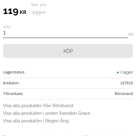
Ordinarie pris:
Nedsatt pris:
119
139
KR
KR
Antal
st
KÖP
Lagerstatus
I lager
Artikelnr
157910
Tillverkare
Rörstrand
Visa alla produkter från Rörstrand
Visa alla produkter i serien Swedish Grace
Visa alla produkter i färgen Äng