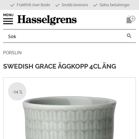
Fraktfritt över 800kr
Snabb leverans
Säkra betalningar
Meny
0
Anta
PORSLIN
SWEDISH GRACE ÄGGKOPP 4CL ÄNG
14
%