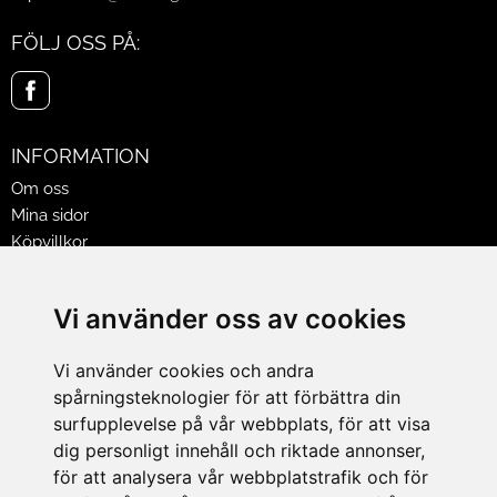
FÖLJ OSS PÅ:
INFORMATION
Om oss
Mina sidor
Köpvillkor
Policy & Cookies
Leveranser, reklamationer & returer
Vi använder oss av cookies
Jobba på Hasselgrens
Presentkort
Vi använder cookies och andra
spårningsteknologier för att förbättra din
LEVERANS
surfupplevelse på vår webbplats, för att visa
dig personligt innehåll och riktade annonser,
för att analysera vår webbplatstrafik och för
BETALNINGSSÄTT