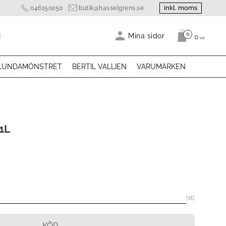
inkl. moms
046150250
butik@hasselgrens.se
0
Antal produk
Mina sidor
0
KR
LUNDAMÖNSTRET
BERTIL VALLIEN
VARUMÄRKEN
1L
st
KÖP