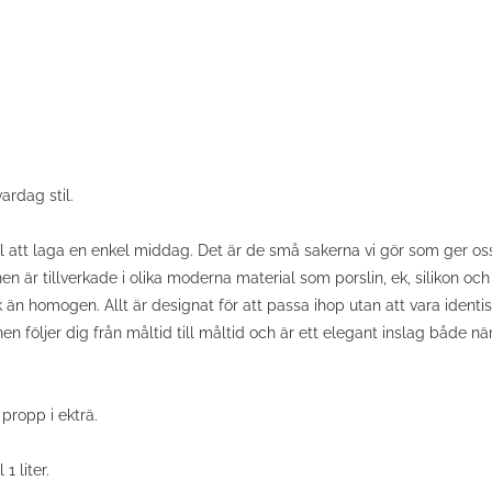
ardag stil.
ill att laga en enkel middag. Det är de små sakerna vi gör som ger oss
en är tillverkade i olika moderna material som porslin, ek, silikon oc
n homogen. Allt är designat för att passa ihop utan att vara identiskt
följer dig från måltid till måltid och är ett elegant inslag både nä
propp i ekträ.
1 liter.