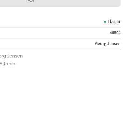
I lager
46504
Georg Jensen
eorg Jensen
 Alfredo