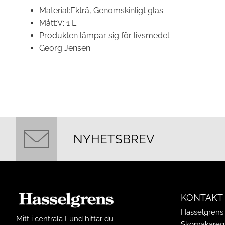
Material:
Ekträ, Genomskinligt glas
Mått:
V: 1 L.
Produkten lämpar sig för livsmedel
Georg Jensen
NYHETSBREV
KONTAKT
Hasselgrens 
Mitt i centrala Lund hittar du
Skomakarega