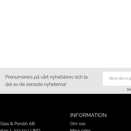
Prenumerera på vårt nyhetsbrev och ta
del av de senaste nyheterna!
Di
INFORMATION
Glas & Porslin AB
Om oss
tan 1, 223 50 LUND
Mina sidor