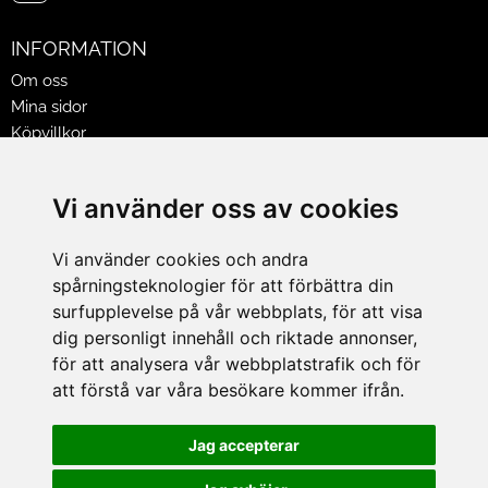
INFORMATION
Om oss
Mina sidor
Köpvillkor
Policy & Cookies
Leveranser, reklamationer & returer
Vi använder oss av cookies
Jobba på Hasselgrens
Presentkort
Vi använder cookies och andra
spårningsteknologier för att förbättra din
LEVERANS
surfupplevelse på vår webbplats, för att visa
dig personligt innehåll och riktade annonser,
för att analysera vår webbplatstrafik och för
BETALNINGSSÄTT
att förstå var våra besökare kommer ifrån.
I e-handeln erbjuder vi Klarnas alla betalsätt.
I butiken i Lund kan du betala med Visa, Mastercard, Lund
Jag accepterar
City presentkort och kontanter.