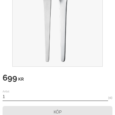
699
KR
Antal
st
KÖP