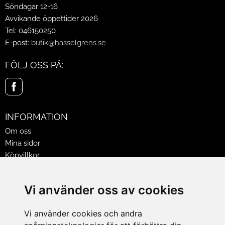
Söndagar 12-16
Avvikande öppettider 2026
Tel: 046150250
E-post:
butik@hasselgrens.se
FÖLJ OSS PÅ:
INFORMATION
Om oss
Mina sidor
Köpvillkor
Policy & Cookies
Leveranser, reklamationer & returer
Vi använder oss av cookies
Jobba på Hasselgrens
Presentkort
Vi använder cookies och andra