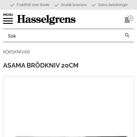
Fraktfritt över 800kr
Snabb leverans
Säkra betalningar
Meny
0
Anta
KÖKSKNIVAR
ASAMA BRÖDKNIV 20CM