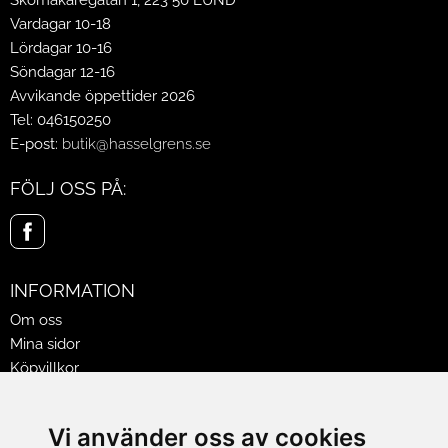
Skomakaregatan 1, 223 50 LUND
Vardagar 10-18
Lördagar 10-16
Söndagar 12-16
Avvikande öppettider 2026
Tel: 046150250
E-post:
butik@hasselgrens.se
FÖLJ OSS PÅ:
INFORMATION
Om oss
Mina sidor
Köpvillkor
Policy & Cookies
Leveranser, reklamationer & returer
Vi använder oss av cookies
Jobba på Hasselgrens