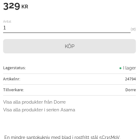
329
KR
Antal
st
KÖP
Lagerstatus
I lager
Artikelnr
24794
Tillverkare
Dorre
Visa alla produkter från Dorre
Visa alla produkter i serien Asama
En mindre santokukniv med blad i rostfritt stål 5Cr15MoV,