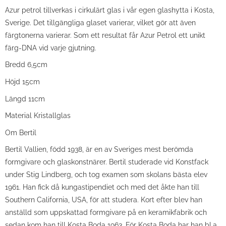
Azur petrol tillverkas i cirkulärt glas i vår egen glashytta i Kosta,
Sverige. Det tillgängliga glaset varierar, vilket gör att även
färgtonerna varierar. Som ett resultat får Azur Petrol ett unikt
färg-DNA vid varje gjutning.
Bredd 6,5cm
Höjd 15cm
Längd 11cm
Material Kristallglas
Om Bertil
Bertil Vallien, född 1938, är en av Sveriges mest berömda
formgivare och glaskonstnärer. Bertil studerade vid Konstfack
under Stig Lindberg, och tog examen som skolans bästa elev
1961. Han fick då kungastipendiet och med det åkte han till
Southern California, USA, för att studera. Kort efter blev han
anställd som uppskattad formgivare på en keramikfabrik och
sedan kom han till Kosta Boda 1963. För Kosta Boda har han bl.a.