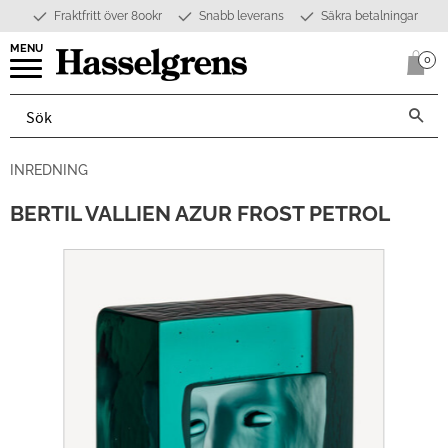
Fraktfritt över 800kr
Snabb leverans
Säkra betalningar
Meny
0
Anta
INREDNING
BERTIL VALLIEN AZUR FROST PETROL