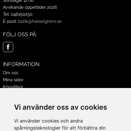
Söndagar 12-16
Avvikande öppettider 2026
Tel: 046150250
E-post:
butik@hasselgrens.se
FÖLJ OSS PÅ:
INFORMATION
Om oss
Mina sidor
Köpvillkor
Policy & Cookies
Leveranser, reklamationer & returer
Vi använder oss av cookies
Jobba på Hasselgrens
Presentkort
Vi använder cookies och andra
spårningsteknologier för att förbättra din
LEVERANS