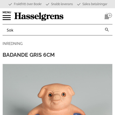
Fraktfritt över 800kr
Snabb leverans
Säkra betalningar
Meny
0
Anta
INREDNING
BADANDE GRIS 6CM