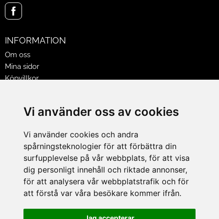
INFORMATION
Om oss
Mina sidor
Köpvillkor
Policy & Cookies
Leveranser, reklamationer & returer
Vi använder oss av cookies
Jobba på Hasselgrens
Presentkort
Vi använder cookies och andra
spårningsteknologier för att förbättra din
LEVERANS
surfupplevelse på vår webbplats, för att visa
dig personligt innehåll och riktade annonser,
för att analysera vår webbplatstrafik och för
BETALNINGSSÄTT
att förstå var våra besökare kommer ifrån.
I e-handeln erbjuder vi Klarnas alla betalsätt.
I butiken i Lund kan du betala med Visa, Mastercard, Lund
Jag accepterar