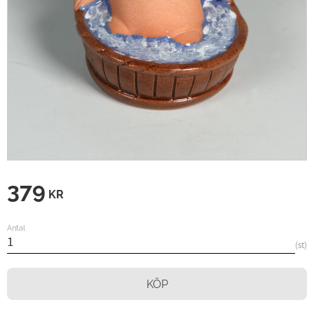
379
KR
Antal
st
KÖP