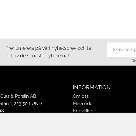
Prenumerera på vårt nyhetsbrev och ta
del av de senaste nyheterna!
Di
INFORMATION
Glas & Porslin AB
Om oss
tan 1, 223 50 LUND
Mina sidor
18
Köpvillkor
16
Policy & Cookies
-16
Leveranser, reklamationer & r
ppettider 2026
Jobba på Hasselgrens