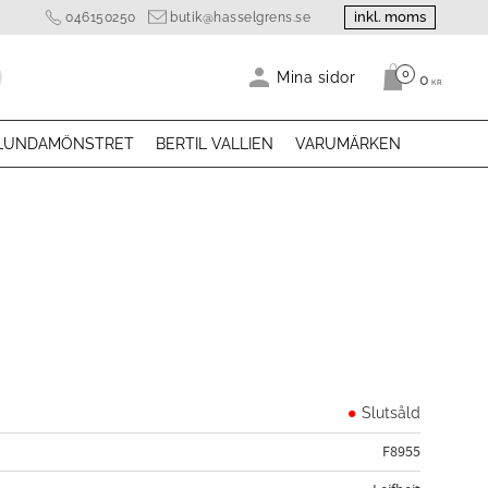
inkl. moms
046150250
butik@hasselgrens.se
0
Antal produk
Mina sidor
0
KR
LUNDAMÖNSTRET
BERTIL VALLIEN
VARUMÄRKEN
Slutsåld
F8955