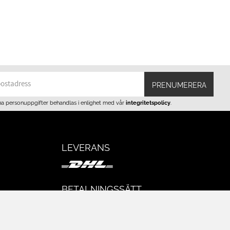
PRENUMERERA
na personuppgifter behandlas i enlighet med vår
integritetspolicy
.
LEVERANS
BETALNINGSSÄTT
I e-handeln erbjuder vi Klarnas alla
eturer
betalsätt.
I butiken i Lund kan du betala med Visa,