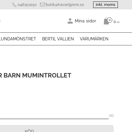
inkl. moms
046150250
butik@hasselgrens.se
0
Antal produk
Mina sidor
0
KR
LUNDAMÖNSTRET
BERTIL VALLIEN
VARUMÄRKEN
R BARN MUMINTROLLET
st
KÖP