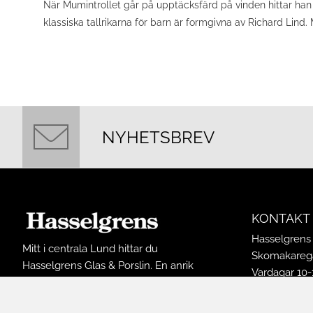
När Mumintrollet går på upptäcksfärd på vinden hittar han 
klassiska tallrikarna för barn är formgivna av Richard Lin
NYHETSBREV
KONTAKT
Hasselgrens 
Mitt i centrala Lund hittar du
Skomakarega
Hasselgrens Glas & Porslin. En anrik
Vardagar 10-
butik som funnits på samma ställe
Lördagar 10-
sedan 1898. I butiken finns ett stort
Söndagar 12