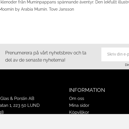
klenoder från Muminpappans spännande äventyr. Den lekfullt illustre
d. Moomin by Arabia Mumin. Tove Jansson
Prenumerera på vårt nyhetsbrev och ta
del av de senaste nyheterna!
Di
INFORMATION
Glas & Porslin AB
Om oss
tan 1, 223 50 LUND
Mina sidor
18
Köpvillkor
16
Policy & Cookies
-16
Leveranser, reklamationer & r