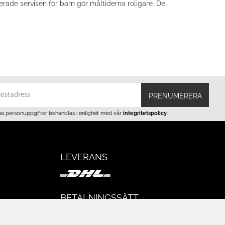
rade servisen för barn gör måltiderna roligare. De
PRENUMERERA
na personuppgifter behandlas i enlighet med vår
integritetspolicy
.
LEVERANS
BETALNINGSSÄTT
I e-handeln erbjuder vi Klarnas alla
eturer
betalsätt.