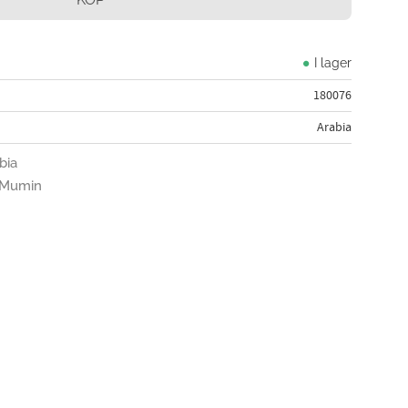
I lager
180076
Arabia
bia
n Mumin