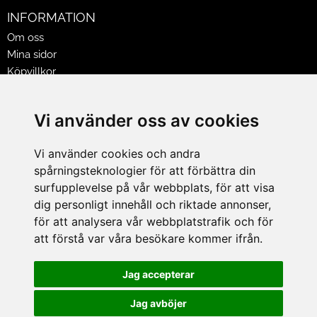
INFORMATION
Om oss
Mina sidor
Köpvillkor
Policy & Cookies
Leveranser, reklamationer & returer
Vi använder oss av cookies
Jobba på Hasselgrens
Presentkort
Vi använder cookies och andra
spårningsteknologier för att förbättra din
LEVERANS
surfupplevelse på vår webbplats, för att visa
dig personligt innehåll och riktade annonser,
för att analysera vår webbplatstrafik och för
BETALNINGSSÄTT
att förstå var våra besökare kommer ifrån.
I e-handeln erbjuder vi Klarnas alla betalsätt.
I butiken i Lund kan du betala med Visa, Mastercard, Lund
Jag accepterar
City presentkort och kontanter.
Jag avböjer