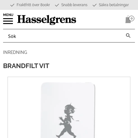
Fraktfritt över 800kr
Snabb leverans
Säkra betalningar
Meny
0
Anta
INREDNING
BRANDFILT VIT