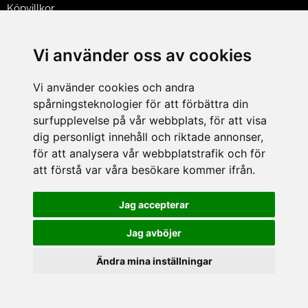
Köpvillkor
Policy & Cookies
Leveranser, reklamationer & returer
Vi använder oss av cookies
Jobba på Hasselgrens
Presentkort
Vi använder cookies och andra
spårningsteknologier för att förbättra din
LEVERANS
surfupplevelse på vår webbplats, för att visa
dig personligt innehåll och riktade annonser,
för att analysera vår webbplatstrafik och för
BETALNINGSSÄTT
att förstå var våra besökare kommer ifrån.
I e-handeln erbjuder vi Klarnas alla betalsätt.
I butiken i Lund kan du betala med Visa, Mastercard, Lund
Jag accepterar
City presentkort och kontanter.
Jag avböjer
Ändra mina inställningar