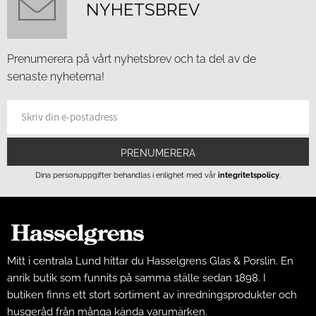
NYHETSBREV
Prenumerera på vårt nyhetsbrev och ta del av de
senaste nyheterna!
PRENUMERERA
Dina personuppgifter behandlas i enlighet med vår
integritetspolicy
.
Mitt i centrala Lund hittar du Hasselgrens Glas & Porslin. En
anrik butik som funnits på samma ställe sedan 1898. I
butiken finns ett stort sortiment av inredningsprodukter och
husgeråd från många kända varumärken.