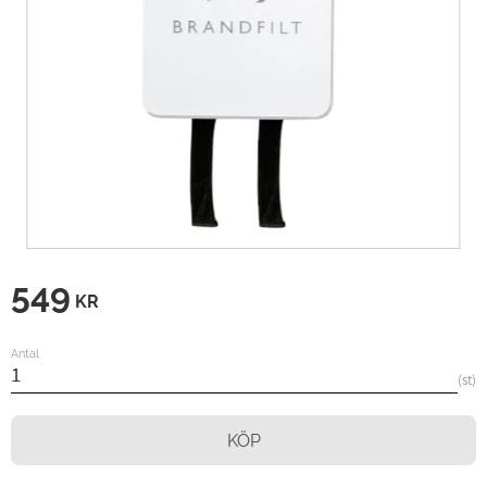
549
KR
Antal
st
KÖP