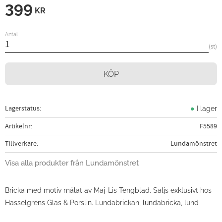
399
KR
Antal
st
KÖP
Lagerstatus
I lager
Artikelnr
F5589
Tillverkare
Lundamönstret
Visa alla produkter från Lundamönstret
Bricka med motiv målat av Maj-Lis Tengblad. Säljs exklusivt hos
Hasselgrens Glas & Porslin. Lundabrickan, lundabricka, lund