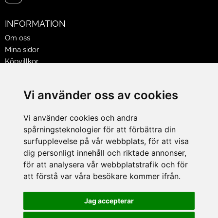
INFORMATION
Om oss
Mina sidor
Köpvillkor
Policy & Cookies
Leveranser, reklamationer & returer
Vi använder oss av cookies
Jobba på Hasselgrens
Presentkort
Vi använder cookies och andra
spårningsteknologier för att förbättra din
LEVERANS
surfupplevelse på vår webbplats, för att visa
dig personligt innehåll och riktade annonser,
för att analysera vår webbplatstrafik och för
BETALNINGSSÄTT
att förstå var våra besökare kommer ifrån.
I e-handeln erbjuder vi Klarnas alla betalsätt.
I butiken i Lund kan du betala med Visa, Mastercard, Lund
Jag accepterar
City presentkort och kontanter.