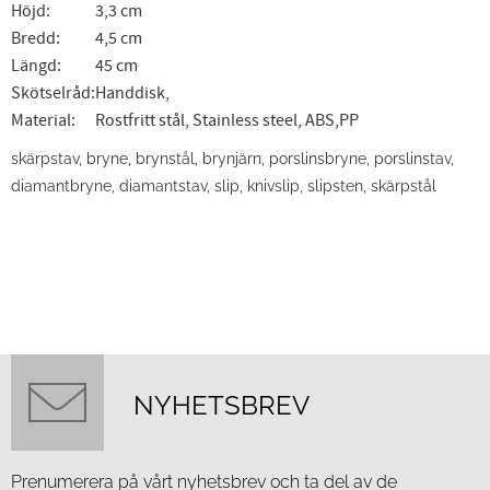
Höjd:
3,3 cm
Bredd:
4,5 cm
Längd:
45 cm
Skötselråd:
Handdisk,
Material:
Rostfritt stål, Stainless steel, ABS,PP
skärpstav, bryne, brynstål, brynjärn, porslinsbryne, porslinstav,
diamantbryne, diamantstav, slip, knivslip, slipsten, skärpstål
NYHETSBREV
Prenumerera på vårt nyhetsbrev och ta del av de