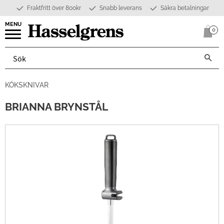
Fraktfritt över 800kr
Snabb leverans
Säkra betalningar
Meny
0
Anta
KÖKSKNIVAR
BRIANNA BRYNSTÅL