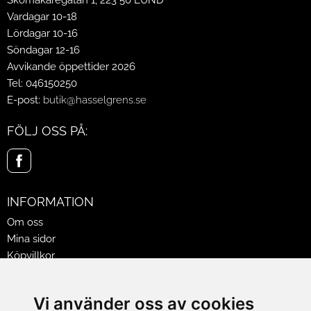
Skomakaregatan 1, 223 50 LUND
Vardagar 10-18
Lördagar 10-16
Söndagar 12-16
Avvikande öppettider 2026
Tel: 046150250
E-post:
butik@hasselgrens.se
FÖLJ OSS PÅ:
INFORMATION
Om oss
Mina sidor
Köpvillkor
Policy & Cookies
Leveranser, reklamationer & returer
Vi använder oss av cookies
Jobba på Hasselgrens