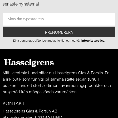
senaste nyheterna!
PRENUMERERA
Dina personuppgifter behandlas i enlighet med vår
integritetspolicy
.
Mitt i centrala Lund hittar du Hasselgrens Glas & Porslin. En
anrik butik som funnits på samma ställe sedan 1898. I
butiken finns ett stort sortiment av inredningsprodukter och
husgeråd från många kända varumärken.
KONTAKT
Hasselgrens Glas & Porslin AB
Skomakaregatan 1, 223 50 LUND