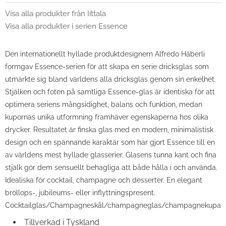
Visa alla produkter från Iittala
Visa alla produkter i serien Essence
Den internationellt hyllade produktdesignern Alfredo Häberli
formgav Essence-serien för att skapa en serie dricksglas som
utmärkte sig bland världens alla dricksglas genom sin enkelhet.
Stjälken och foten på samtliga Essence-glas är identiska för att
optimera seriens mångsidighet, balans och funktion, medan
kupornas unika utformning framhäver egenskaperna hos olika
drycker. Resultatet är finska glas med en modern, minimalistisk
design och en spännande karaktär som har gjort Essence till en
av världens mest hyllade glasserier. Glasens tunna kant och fina
stjälk gör dem sensuellt behagliga att både hålla i och använda.
Idealiska för cocktail, champagne och desserter. En elegant
bröllops-, jubileums- eller inflyttningspresent.
Cocktailglas/Champagneskål/champagneglas/champagnekupa
Tillverkad i Tyskland