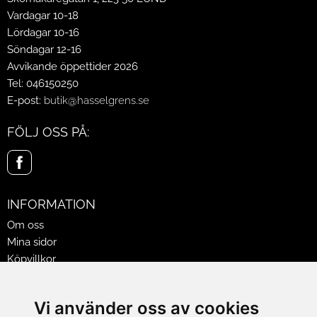
Vardagar 10-18
Lördagar 10-16
Söndagar 12-16
Avvikande öppettider 2026
Tel: 046150250
E-post:
butik@hasselgrens.se
FÖLJ OSS PÅ:
INFORMATION
Om oss
Mina sidor
Köpvillkor
Policy & Cookies
Leveranser, reklamationer & returer
Vi använder oss av cookies
Jobba på Hasselgrens