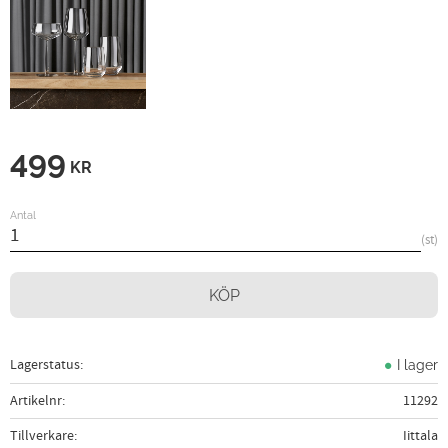
499
KR
Antal
st
KÖP
Lagerstatus
I lager
Artikelnr
11292
Tillverkare
Iittala