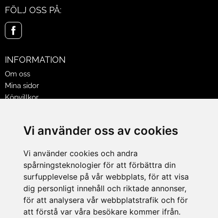
FÖLJ OSS PÅ:
INFORMATION
Om oss
Mina sidor
Köpvillkor
Policy & Cookies
Leveranser, reklamationer & returer
Vi använder oss av cookies
Jobba på Hasselgrens
Presentkort
Vi använder cookies och andra
spårningsteknologier för att förbättra din
LEVERANS
surfupplevelse på vår webbplats, för att visa
dig personligt innehåll och riktade annonser,
för att analysera vår webbplatstrafik och för
BETALNINGSSÄTT
att förstå var våra besökare kommer ifrån.