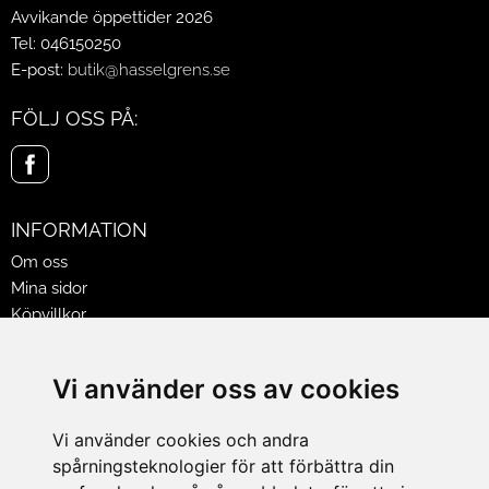
Avvikande öppettider 2026
Tel: 046150250
E-post:
butik@hasselgrens.se
FÖLJ OSS PÅ:
INFORMATION
Om oss
Mina sidor
Köpvillkor
Policy & Cookies
Leveranser, reklamationer & returer
Vi använder oss av cookies
Jobba på Hasselgrens
Presentkort
Vi använder cookies och andra
spårningsteknologier för att förbättra din
LEVERANS