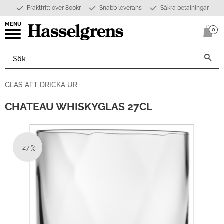
Fraktfritt över 800kr
Snabb leverans
Säkra betalningar
Meny
0
Anta
GLAS ATT DRICKA UR
CHATEAU WHISKYGLAS 27CL
27
%