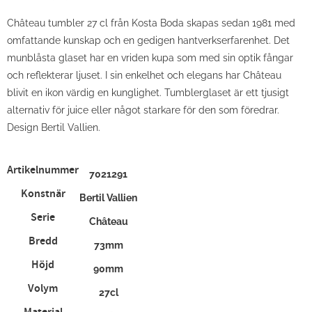
Château tumbler 27 cl från Kosta Boda skapas sedan 1981 med
omfattande kunskap och en gedigen hantverkserfarenhet. Det
munblåsta glaset har en vriden kupa som med sin optik fångar
och reflekterar ljuset. I sin enkelhet och elegans har Château
blivit en ikon värdig en kunglighet. Tumblerglaset är ett tjusigt
alternativ för juice eller något starkare för den som föredrar.
Design Bertil Vallien.
Artikelnummer
7021291
Konstnär
Bertil Vallien
Serie
Château
Bredd
73mm
Höjd
90mm
Volym
27cl