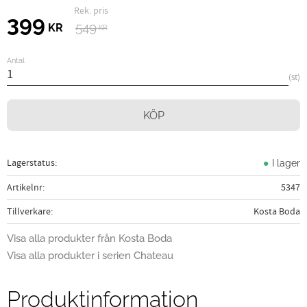
Ordinarie pris:
Nedsatt pris:
399
549
KR
KR
Antal
st
KÖP
Lagerstatus
I lager
Artikelnr
5347
Tillverkare
Kosta Boda
Visa alla produkter från Kosta Boda
Visa alla produkter i serien Chateau
Produktinformation