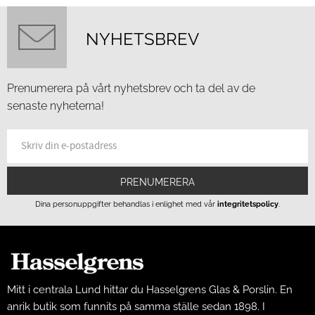
NYHETSBREV
Prenumerera på vårt nyhetsbrev och ta del av de
senaste nyheterna!
PRENUMERERA
Dina personuppgifter behandlas i enlighet med vår
integritetspolicy
.
Mitt i centrala Lund hittar du Hasselgrens Glas & Porslin. En
anrik butik som funnits på samma ställe sedan 1898. I