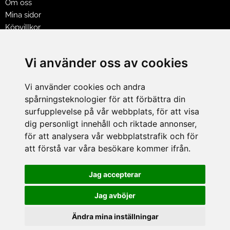
Om oss
Mina sidor
Köpvillkor
Policy & Cookies
Leveranser, reklamationer & returer
Vi använder oss av cookies
Jobba på Hasselgrens
Presentkort
Vi använder cookies och andra
spårningsteknologier för att förbättra din
LEVERANS
surfupplevelse på vår webbplats, för att visa
dig personligt innehåll och riktade annonser,
för att analysera vår webbplatstrafik och för
BETALNINGSSÄTT
att förstå var våra besökare kommer ifrån.
I e-handeln erbjuder vi Klarnas alla betalsätt.
I butiken i Lund kan du betala med Visa, Mastercard, Lund
Jag accepterar
City presentkort och kontanter.
Jag avböjer
Ändra mina inställningar