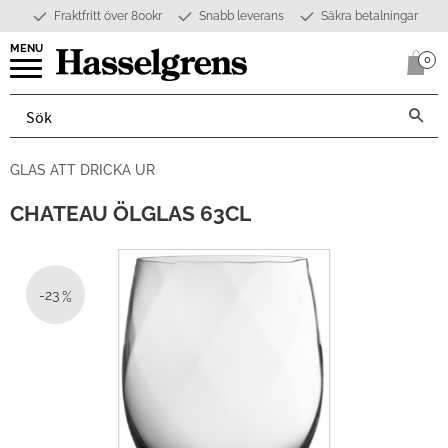
Fraktfritt över 800kr
Snabb leverans
Säkra betalningar
Meny
0
Anta
GLAS ATT DRICKA UR
CHATEAU ÖLGLAS 63CL
23
%