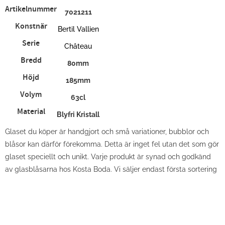
Artikelnummer
7021211
Konstnär
Bertil Vallien
Serie
Château
Bredd
80mm
Höjd
185mm
Volym
63cl
Material
Blyfri Kristall
Glaset du köper är handgjort och små variationer, bubblor och
blåsor kan därför förekomma. Detta är inget fel utan det som gör
glaset speciellt och unikt. Varje produkt är synad och godkänd
av glasblåsarna hos Kosta Boda. Vi säljer endast första sortering