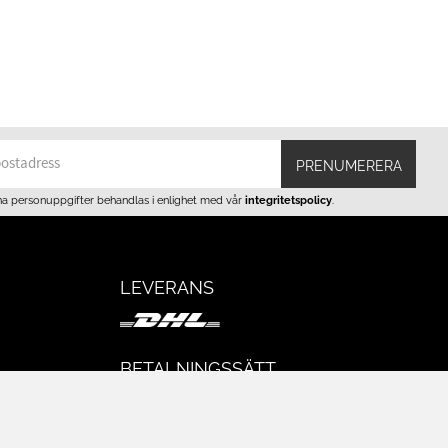
PRENUMERERA
na personuppgifter behandlas i enlighet med vår
integritetspolicy
.
LEVERANS
BETALNINGSSÄTT
I e-handeln erbjuder vi Klarnas alla
eturer
betalsätt.
I butiken i Lund kan du betala med Visa,