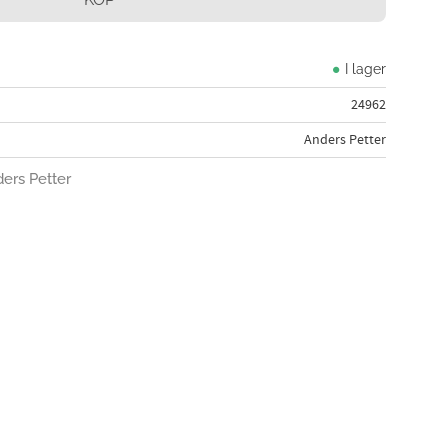
I lager
24962
Anders Petter
ders Petter