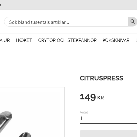
r
A UR
I KÖKET
GRYTOR OCH STEKPANNOR
KÖKSKNIVAR
CITRUSPRESS
149
KR
Antal