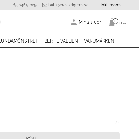
inkl. moms
046150250
butik@hasselgrens.se
0
Antal produk
Mina sidor
0
KR
LUNDAMÖNSTRET
BERTIL VALLIEN
VARUMÄRKEN
st
KÖP