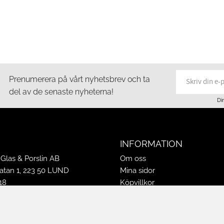
Prenumerera på vårt nyhetsbrev och ta
del av de senaste nyheterna!
Di
INFORMATION
Glas & Porslin AB
Om oss
tan 1, 223 50 LUND
Mina sidor
18
Köpvillkor
16
Policy & Cookies
-16
Leveranser, reklamationer & r
ppettider 2026
Jobba på Hasselgrens