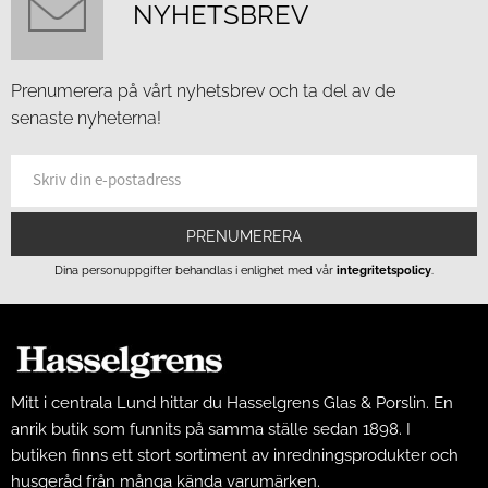
NYHETSBREV
Prenumerera på vårt nyhetsbrev och ta del av de
senaste nyheterna!
PRENUMERERA
Dina personuppgifter behandlas i enlighet med vår
integritetspolicy
.
Mitt i centrala Lund hittar du Hasselgrens Glas & Porslin. En
anrik butik som funnits på samma ställe sedan 1898. I
butiken finns ett stort sortiment av inredningsprodukter och
husgeråd från många kända varumärken.