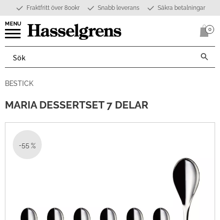
Fraktfritt över 800kr
Snabb leverans
Säkra betalningar
Meny
0
Anta
BESTICK
MARIA DESSERTSET 7 DELAR
55
%