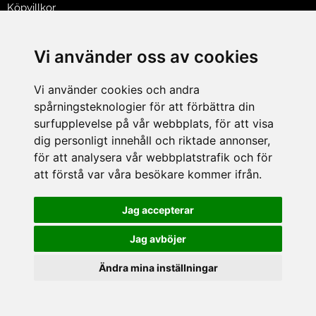
Köpvillkor
Policy & Cookies
Leveranser, reklamationer & returer
Vi använder oss av cookies
Jobba på Hasselgrens
Presentkort
Vi använder cookies och andra
spårningsteknologier för att förbättra din
LEVERANS
surfupplevelse på vår webbplats, för att visa
dig personligt innehåll och riktade annonser,
för att analysera vår webbplatstrafik och för
BETALNINGSSÄTT
att förstå var våra besökare kommer ifrån.
I e-handeln erbjuder vi Klarnas alla betalsätt.
I butiken i Lund kan du betala med Visa, Mastercard, Lund
Jag accepterar
City presentkort och kontanter.
Jag avböjer
Ändra mina inställningar