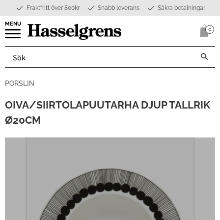
Fraktfritt över 800kr
Snabb leverans
Säkra betalningar
Meny
0
Anta
PORSLIN
OIVA/SIIRTOLAPUUTARHA DJUP TALLRIK
Ø20CM