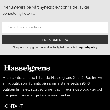
Prenumerera på vårt nyhetsbrev och ta del av de
senaste nyheterna!
PRENUMERERA
Dina personuppgifter behandlas i enlighet med vår
integritetspolicy
.
Mitt i centrala Lund hittar du Hasselgrens Glas & Porslin. En
anrik butik som funnits på samma ställe sedan 1898. I
butiken finns ett stort sortiment av inredningsprodukter och
husgeråd från många kända varumärken.
KONTAKT