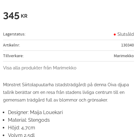
345
KR
Lagerstatus
Slutsåld
Artikelnr
130340
Tillverkare
Marimekko
Visa alla produkter från Marimekko
Mönstret Siirtolapuutarha (stadsträdgård) på denna Oiva djupa
tallrik berättar om en resa från stadens livliga centrum till en
gemensam trädgård full av blommor och grönsaker.
Designer: Maija Louekari
Material: Stengods
Höjd:
4,7cm
Volym 2,5dl