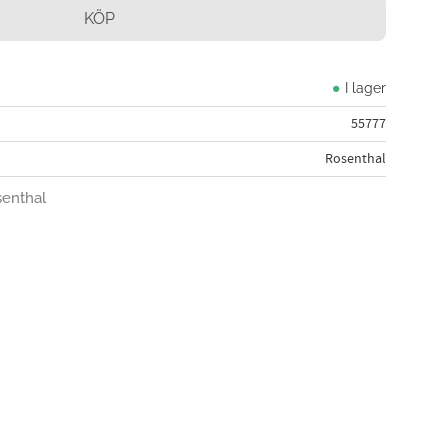
KÖP
I lager
55777
Rosenthal
senthal