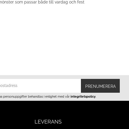
t mönster som passar både till vardag och fest
PRENUMERERA
na personuppgifter behandlas i enlighet med vår
integritetspolicy
.
LEVERANS