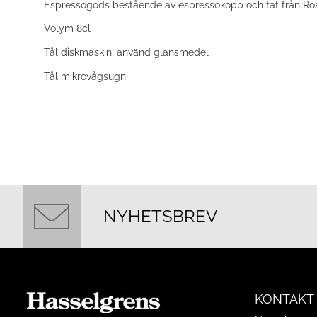
Espressogods bestående av espressokopp och fat från Rosenth
Volym 8cl
Tål diskmaskin, använd glansmedel
Tål mikrovågsugn
NYHETSBREV
KONTAKT