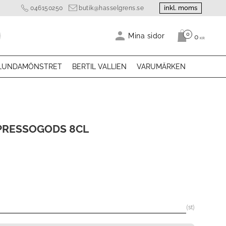
inkl. moms
046150250
butik@hasselgrens.se
0
Antal produk
Mina sidor
0
KR
LUNDAMÖNSTRET
BERTIL VALLIEN
VARUMÄRKEN
PRESSOGODS 8CL
arie pris:
st