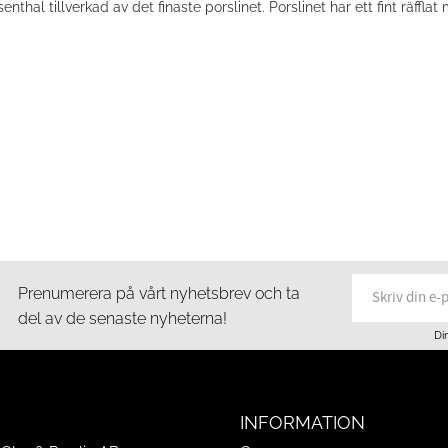
al tillverkad av det finaste porslinet. Porslinet har ett fint räffla
Prenumerera på vårt nyhetsbrev och ta
del av de senaste nyheterna!
Di
INFORMATION