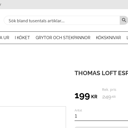
r
A UR
I KÖKET
GRYTOR OCH STEKPANNOR
KÖKSKNIVAR
THOMAS LOFT ES
Ordin
Nedsatt pris:
199
249
KR
KR
Antal