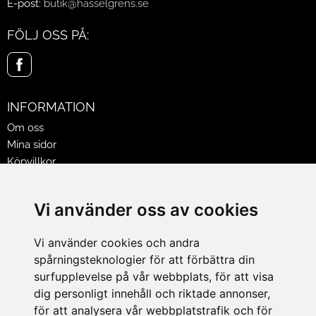
E-post:
butik@hasselgrens.se
FÖLJ OSS PÅ:
INFORMATION
Om oss
Mina sidor
Köpvillkor
Policy & Cookies
Leveranser, reklamationer & returer
Vi använder oss av cookies
Jobba på Hasselgrens
Presentkort
Vi använder cookies och andra
spårningsteknologier för att förbättra din
LEVERANS
surfupplevelse på vår webbplats, för att visa
dig personligt innehåll och riktade annonser,
för att analysera vår webbplatstrafik och för