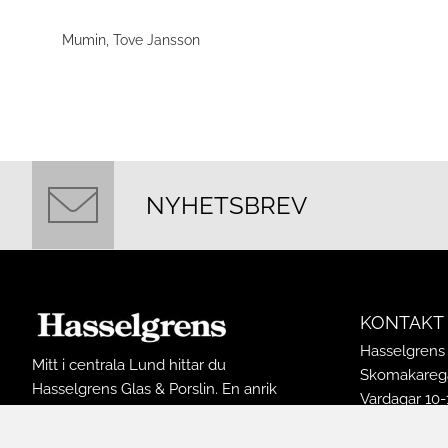
Mumin, Tove Jansson
NYHETSBREV
KONTAKT
Hasselgrens 
Mitt i centrala Lund hittar du
Skomakarega
Hasselgrens Glas & Porslin. En anrik
Vardagar 10-
butik som funnits på samma ställe
Lördagar 10-
sedan 1898. I butiken finns ett stort
Söndagar 12