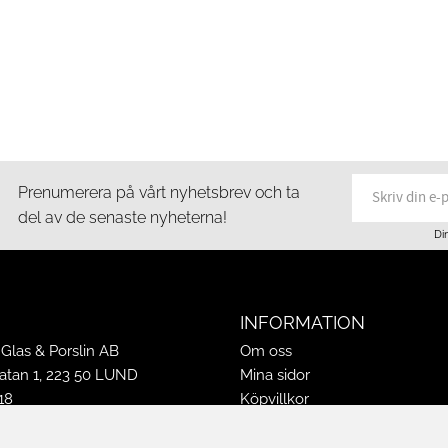
Prenumerera på vårt nyhetsbrev och ta
del av de senaste nyheterna!
Di
INFORMATION
Glas & Porslin AB
Om oss
tan 1, 223 50 LUND
Mina sidor
18
Köpvillkor
16
Policy & Cookies
-16
Leveranser, reklamationer & r