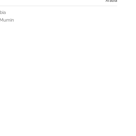
Arabia
bia
n Mumin