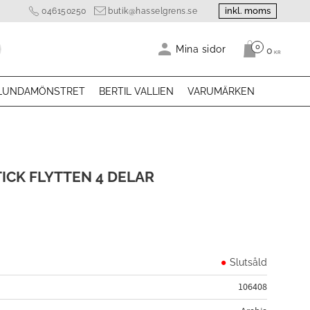
inkl. moms
046150250
butik@hasselgrens.se
0
Antal produk
Mina sidor
0
KR
LUNDAMÖNSTRET
BERTIL VALLIEN
VARUMÄRKEN
CK FLYTTEN 4 DELAR
Slutsåld
106408