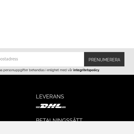
PRENUMERERA
na personuppgifter behandlas i enlighet med vår
integritetspolicy
.
LEVERANS
BETALNINGSSÄTT
I e-handeln erbjuder vi Klarnas alla
eturer