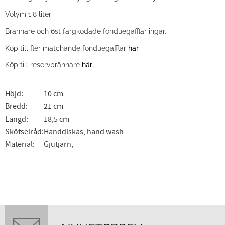
Volym 1.8 liter
Brännare och 6st färgkodade fonduegafflar ingår.
Köp till fler matchande fonduegafflar
här
Köp till reservbrännare
här
Höjd:
10 cm
Bredd:
21 cm
Längd:
18,5 cm
Skötselråd:
Handdiskas, hand wash
Material:
Gjutjärn,