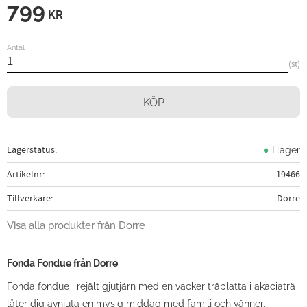
799
KR
Antal
st
KÖP
Lagerstatus
I lager
Artikelnr
19466
Tillverkare
Dorre
Visa alla produkter från Dorre
Fonda Fondue
från Dorre
Fonda fondue i rejält gjutjärn med en vacker träplatta i akaciaträ
låter dig avnjuta en mysig middag med familj och vänner.