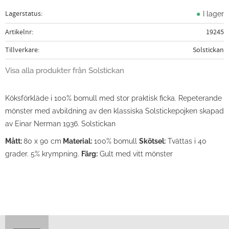
Lagerstatus
I lager
Artikelnr
19245
Tillverkare
Solstickan
Visa alla produkter från Solstickan
Köksförkläde i 100% bomull med stor praktisk ficka. Repeterande
mönster med avbildning av den klassiska Solstickepojken skapad
av Einar Nerman 1936. Solstickan
Mått:
80 x 90 cm
Material:
100% bomull
Skötsel:
Tvättas i 40
grader. 5% krympning.
Färg:
Gult med vitt mönster