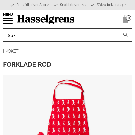
Fraktfritt över 800kr
Snabb leverans
Säkra betalningar
Meny
0
Anta
I KÖKET
FÖRKLÄDE RÖD