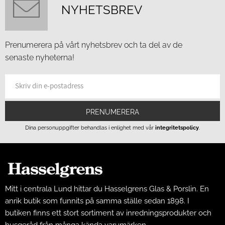
NYHETSBREV
Prenumerera på vårt nyhetsbrev och ta del av de
senaste nyheterna!
PRENUMERERA
Dina personuppgifter behandlas i enlighet med vår
integritetspolicy
.
Mitt i centrala Lund hittar du Hasselgrens Glas & Porslin. En
anrik butik som funnits på samma ställe sedan 1898. I
butiken finns ett stort sortiment av inredningsprodukter och
husgeråd från många kända varumärken.