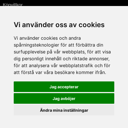
Köpvillkor
Policy & Cookies
Leveranser, reklamationer & returer
Vi använder oss av cookies
Jobba på Hasselgrens
Presentkort
Vi använder cookies och andra
spårningsteknologier för att förbättra din
LEVERANS
surfupplevelse på vår webbplats, för att visa
dig personligt innehåll och riktade annonser,
för att analysera vår webbplatstrafik och för
BETALNINGSSÄTT
att förstå var våra besökare kommer ifrån.
I e-handeln erbjuder vi Klarnas alla betalsätt.
I butiken i Lund kan du betala med Visa, Mastercard, Lund
Jag accepterar
City presentkort och kontanter.
Jag avböjer
Ändra mina inställningar