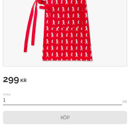
299
KR
Antal
st
KÖP