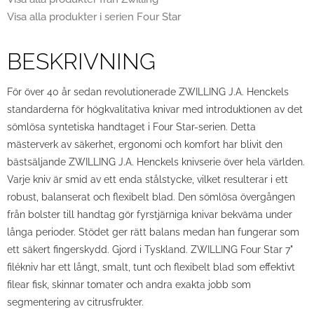
Visa alla produkter i serien Four Star
BESKRIVNING
För över 40 år sedan revolutionerade ZWILLING J.A. Henckels
standarderna för högkvalitativa knivar med introduktionen av det
sömlösa syntetiska handtaget i Four Star-serien. Detta
mästerverk av säkerhet, ergonomi och komfort har blivit den
bästsäljande ZWILLING J.A. Henckels knivserie över hela världen.
Varje kniv är smid av ett enda stålstycke, vilket resulterar i ett
robust, balanserat och flexibelt blad. Den sömlösa övergången
från bolster till handtag gör fyrstjärniga knivar bekväma under
långa perioder. Stödet ger rätt balans medan han fungerar som
ett säkert fingerskydd. Gjord i Tyskland. ZWILLING Four Star 7"
filékniv har ett långt, smalt, tunt och flexibelt blad som effektivt
filear fisk, skinnar tomater och andra exakta jobb som
segmentering av citrusfrukter.