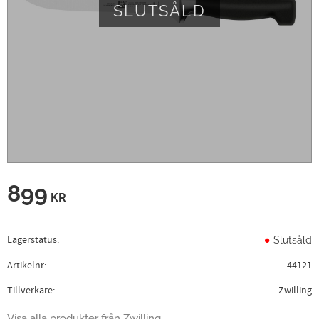
SLUTSÅLD
899
KR
Lagerstatus
Slutsåld
Artikelnr
44121
Tillverkare
Zwilling
Visa alla produkter från Zwilling