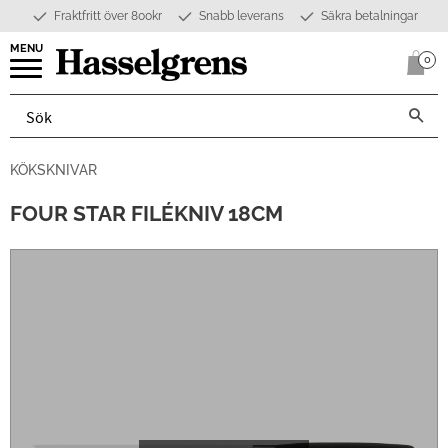
Fraktfritt över 800kr
Snabb leverans
Säkra betalningar
Meny
0
Anta
KÖKSKNIVAR
FOUR STAR FILÉKNIV 18CM