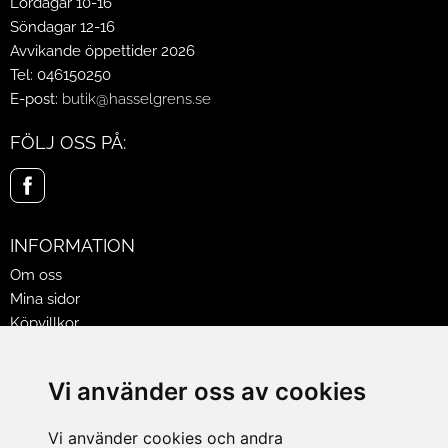
Lördagar 10-16
Söndagar 12-16
Avvikande öppettider 2026
Tel: 046150250
E-post:
butik@hasselgrens.se
FÖLJ OSS PÅ:
INFORMATION
Om oss
Mina sidor
Köpvillkor
Policy & Cookies
Leveranser, reklamationer & returer
Vi använder oss av cookies
Jobba på Hasselgrens
Presentkort
Vi använder cookies och andra