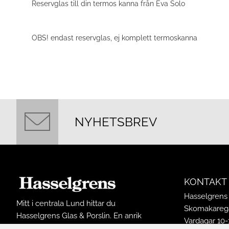
Reservglas till din termos kanna från Eva Solo
OBS! endast reservglas, ej komplett termoskanna
NYHETSBREV
KONTAKT
Hasselgrens 
Mitt i centrala Lund hittar du
Skomakarega
Hasselgrens Glas & Porslin. En anrik
Vardagar 10-
butik som funnits på samma ställe