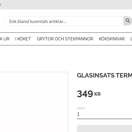
r
A UR
I KÖKET
GRYTOR OCH STEKPANNOR
KÖKSKNIVAR
GLASINSATS TER
349
KR
Antal