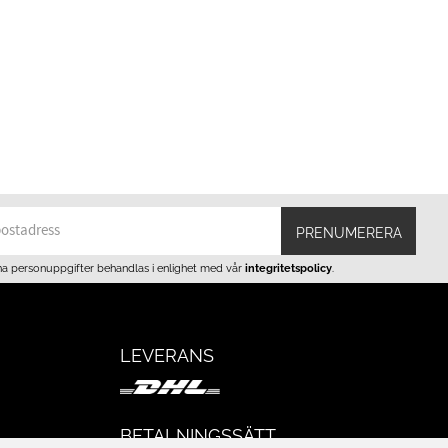
PRENUMERERA
na personuppgifter behandlas i enlighet med vår
integritetspolicy
.
LEVERANS
BETALNINGSSÄTT