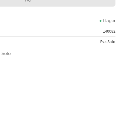
I lager
140082
Eva Solo
a Solo