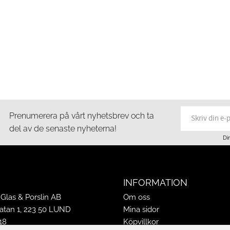
Prenumerera på vårt nyhetsbrev och ta
del av de senaste nyheterna!
Di
INFORMATION
Glas & Porslin AB
Om oss
tan 1, 223 50 LUND
Mina sidor
18
Köpvillkor