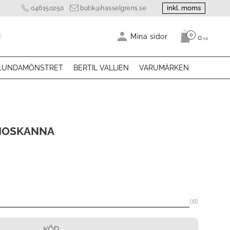
inkl. moms
046150250
butik@hasselgrens.se
0
Antal produk
Mina sidor
0
KR
LUNDAMÖNSTRET
BERTIL VALLIEN
VARUMÄRKEN
MOSKANNA
st
KÖP