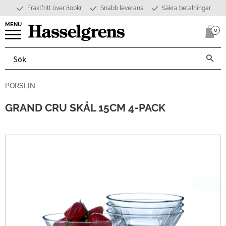
Fraktfritt över 800kr
Snabb leverans
Säkra betalningar
Meny
0
Anta
PORSLIN
GRAND CRU SKÅL 15CM 4-PACK