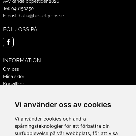
Avvikande öppettider 2026
Tel: 046150250
E-post:
butik@hasselgrens.se
FÖLJ OSS PÅ:
INFORMATION
Om oss
Mina sidor
Köpvillkor
Policy & Cookies
Leveranser, reklamationer & returer
Vi använder oss av cookies
Jobba på Hasselgrens
Presentkort
Vi använder cookies och andra
spårningsteknologier för att förbättra din
LEVERANS
surfupplevelse på vår webbplats, för att visa