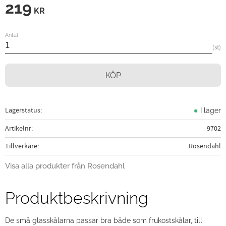
219
KR
Antal
st
KÖP
Lagerstatus
I lager
Artikelnr
9702
Tillverkare
Rosendahl
Visa alla produkter från Rosendahl
Produktbeskrivning
De små glasskålarna passar bra både som frukostskålar, till