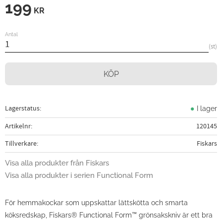
199
KR
Antal
st
KÖP
Lagerstatus
I lager
Artikelnr
120145
Tillverkare
Fiskars
Visa alla produkter från Fiskars
Visa alla produkter i serien Functional Form
För hemmakockar som uppskattar lättskötta och smarta
köksredskap, Fiskars® Functional Form™ grönsakskniv är ett bra