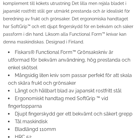
komplement till kökets utrustning Det lilla men rejäla bladet i
japanskt rostfritt stål ger utmärkt prestanda och är idealiskt för
beredning av frukt och grönsaker. Det ergonomiska handtaget
har SoftGrip™ och ett djupt fingerskydd för en bekväm och säker
passform i din hand. Liksom alla Functional Form™ knivar kan
denna maskindiskas. Designad i Finland.
Fiskars® Functional Form™ Grönsakskniv är
utformad för bekväm användning, hög prestanda och
enkel skötsel
Mångsidig liten kniv som passar perfekt för att skala
och skära frukt och grönsaker
Långt och hållbart blad av japanskt rostfritt stål
Ergonomiskt handtag med SoftGrip ™ vid
fingertopparna
Djupt fingerskydd ger ett bekvämt och säkert grepp
Tål maskindisk
Bladlängd 110mm
HRC 52