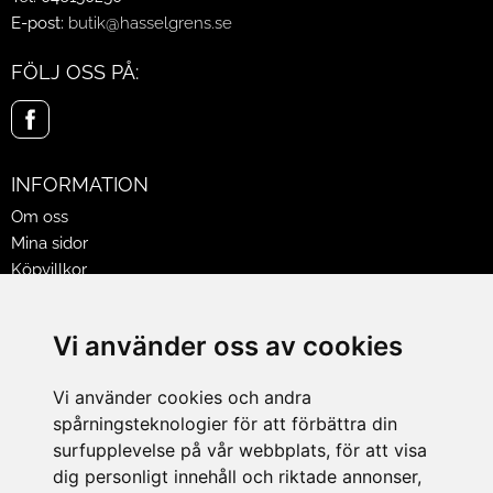
E-post:
butik@hasselgrens.se
FÖLJ OSS PÅ:
INFORMATION
Om oss
Mina sidor
Köpvillkor
Policy & Cookies
Leveranser, reklamationer & returer
Vi använder oss av cookies
Jobba på Hasselgrens
Presentkort
Vi använder cookies och andra
spårningsteknologier för att förbättra din
LEVERANS
surfupplevelse på vår webbplats, för att visa
dig personligt innehåll och riktade annonser,