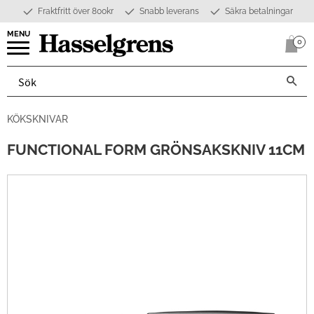
Fraktfritt över 800kr
Snabb leverans
Säkra betalningar
Meny
0
Anta
KÖKSKNIVAR
FUNCTIONAL FORM GRÖNSAKSKNIV 11CM