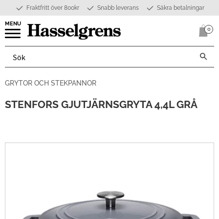
Fraktfritt över 800kr
Snabb leverans
Säkra betalningar
Meny
0
Anta
GRYTOR OCH STEKPANNOR
STENFORS GJUTJÄRNSGRYTA 4,4L GRÅ