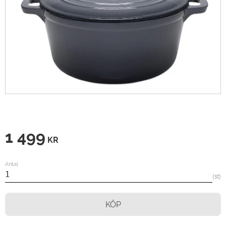
1 499
KR
Antal
st
KÖP