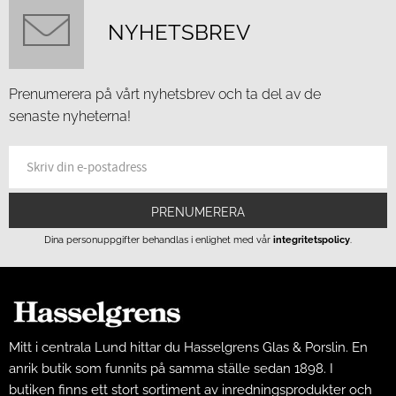
NYHETSBREV
Prenumerera på vårt nyhetsbrev och ta del av de
senaste nyheterna!
PRENUMERERA
Dina personuppgifter behandlas i enlighet med vår
integritetspolicy
.
Mitt i centrala Lund hittar du Hasselgrens Glas & Porslin. En
anrik butik som funnits på samma ställe sedan 1898. I
butiken finns ett stort sortiment av inredningsprodukter och