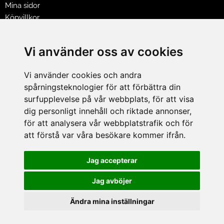
Mina sidor
Köpvillkor
Policy & Cookies
Leveranser, reklamationer & returer
Vi använder oss av cookies
Jobba på Hasselgrens
Presentkort
Vi använder cookies och andra
spårningsteknologier för att förbättra din
LEVERANS
surfupplevelse på vår webbplats, för att visa
dig personligt innehåll och riktade annonser,
för att analysera vår webbplatstrafik och för
BETALNINGSSÄTT
att förstå var våra besökare kommer ifrån.
I e-handeln erbjuder vi Klarnas alla betalsätt.
I butiken i Lund kan du betala med Visa, Mastercard, Lund
Jag accepterar
City presentkort och kontanter.
Jag avböjer
Ändra mina inställningar