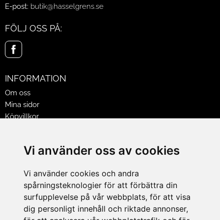
E-post:
butik@hasselgrens.se
FÖLJ OSS PÅ:
INFORMATION
Om oss
Mina sidor
Köpvillkor
Policy & Cookies
Leveranser, reklamationer & returer
Vi använder oss av cookies
Jobba på Hasselgrens
Presentkort
Vi använder cookies och andra
spårningsteknologier för att förbättra din
LEVERANS
surfupplevelse på vår webbplats, för att visa
dig personligt innehåll och riktade annonser,