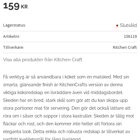
159
KR
Lagerstatus
Slutsåld
Artikelnr
156119
Tillverkare
Kitchen Craft
Visa alla produkter från Kitchen Craft
Få verktyg är så användbara i köket som en matsked. Med sin
smarta, glänsande finish är KitchenCrafts version av denna
viktiga köksredskap en livräddare även vid middagsbordet.
Skeden har en bred, stark skål som gör att du kan skopa upp
stora portioner mat för servering. Den gör det också lättare att
röra om i såser och soppor i stora kastruller. Skeden är tålig mot
fläckar och rost, och den kommer inte heller att förlora sin
eleganta look. Detta enkla och robusta redskap är tillverkat av
rostfritt kvalitetsstål för lång livslängd.