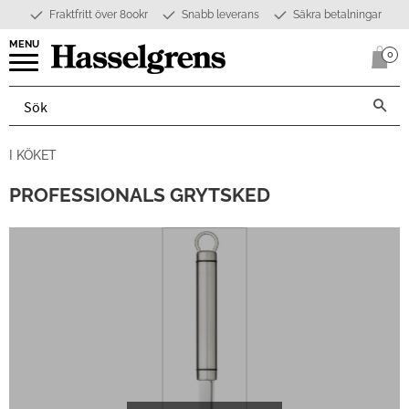
Fraktfritt över 800kr
Snabb leverans
Säkra betalningar
Meny
0
Anta
I KÖKET
PROFESSIONALS GRYTSKED