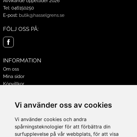
Avvikande öppettider 2026
Tel: 046150250
E-post:
butik@hasselgrens.se
FÖLJ OSS PÅ:
INFORMATION
Om oss
Mina sidor
Köpvillkor
Policy & Cookies
Leveranser, reklamationer & returer
Vi använder oss av cookies
Jobba på Hasselgrens
Presentkort
Vi använder cookies och andra
spårningsteknologier för att förbättra din
LEVERANS
surfupplevelse på vår webbplats, för att visa