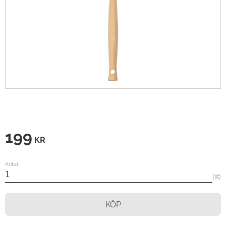
199
KR
Antal
st
KÖP