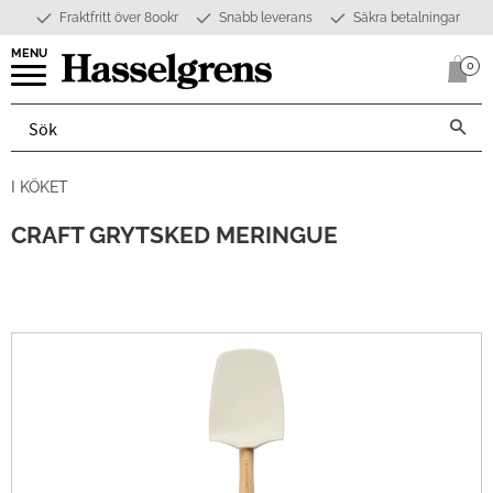
Fraktfritt över 800kr
Snabb leverans
Säkra betalningar
Meny
0
Anta
I KÖKET
CRAFT GRYTSKED MERINGUE