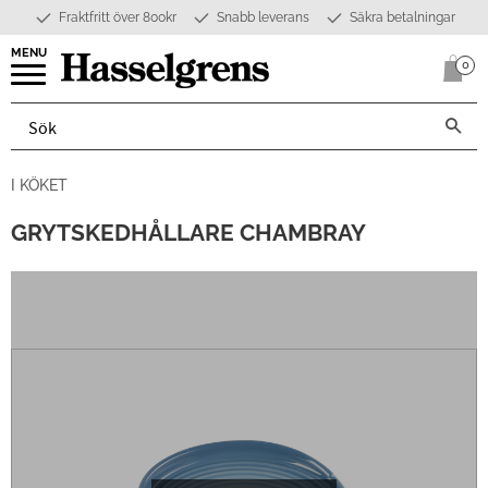
Fraktfritt över 800kr
Snabb leverans
Säkra betalningar
Meny
0
Anta
I KÖKET
GRYTSKEDHÅLLARE CHAMBRAY