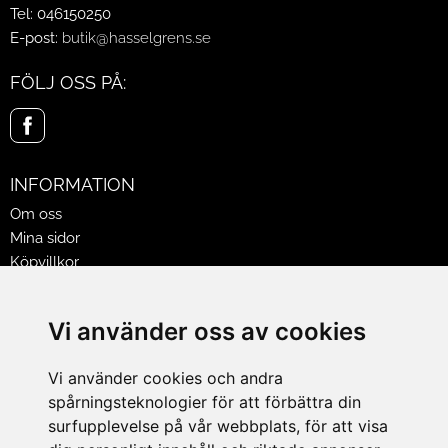
Tel: 046150250
E-post:
butik@hasselgrens.se
FÖLJ OSS PÅ:
INFORMATION
Om oss
Mina sidor
Köpvillkor
Policy & Cookies
Leveranser, reklamationer & returer
Vi använder oss av cookies
Jobba på Hasselgrens
Presentkort
Vi använder cookies och andra
spårningsteknologier för att förbättra din
LEVERANS
surfupplevelse på vår webbplats, för att visa