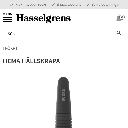
Fraktfritt över 800kr
Snabb leverans
Säkra betalningar
Meny
0
Anta
I KÖKET
HEMA HÄLLSKRAPA