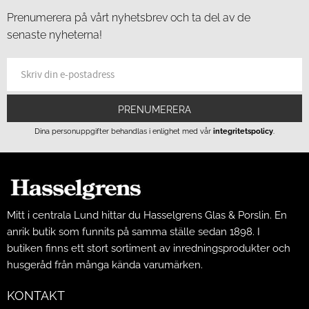
Prenumerera på vårt nyhetsbrev och ta del av de
senaste nyheterna!
PRENUMERERA
Dina personuppgifter behandlas i enlighet med vår
integritetspolicy
.
Mitt i centrala Lund hittar du Hasselgrens Glas & Porslin. En
anrik butik som funnits på samma ställe sedan 1898. I
butiken finns ett stort sortiment av inredningsprodukter och
husgeråd från många kända varumärken.
KONTAKT