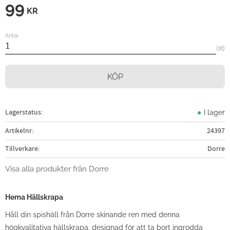
99
KR
Antal
st
KÖP
Lagerstatus
I lager
Artikelnr
24397
Tillverkare
Dorre
Visa alla produkter från Dorre
Hema Hällskrapa
Håll din spishäll från Dorre skinande ren med denna
högkvalitativa hällskrapa, designad för att ta bort ingrodda