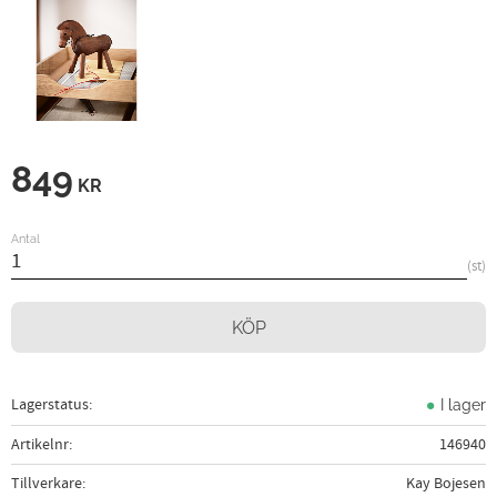
849
KR
Antal
st
KÖP
Lagerstatus
I lager
Artikelnr
146940
Tillverkare
Kay Bojesen