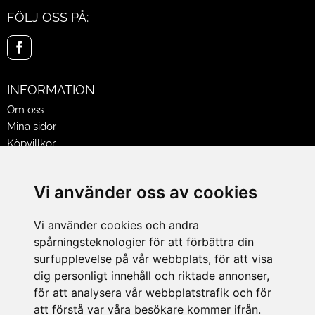
FÖLJ OSS PÅ:
INFORMATION
Om oss
Mina sidor
Köpvillkor
Policy & Cookies
Leveranser, reklamationer & returer
Vi använder oss av cookies
Jobba på Hasselgrens
Presentkort
Vi använder cookies och andra
spårningsteknologier för att förbättra din
LEVERANS
surfupplevelse på vår webbplats, för att visa
dig personligt innehåll och riktade annonser,
för att analysera vår webbplatstrafik och för
BETALNINGSSÄTT
att förstå var våra besökare kommer ifrån.