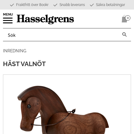
Fraktfritt över 800kr
Snabb leverans
Säkra betalningar
Meny
0
Anta
INREDNING
HÄST VALNÖT