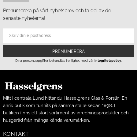
Prenumerera på vårt nyhetsbrev och ta del av de
senaste nyheterna!
PRENUMERERA
Dina personuppgifter behandlas i enlighet med vår
integritetspolicy
.
Mitt i centrala Lund hittar du Hasselgrens Glas & Porslin. En
anrik butik som funnits på samma ställe sedan 1898. I
butiken finns ett stort sortiment av inredningsprodukter och
husgeråd från många kända varumärken.
KONTAKT