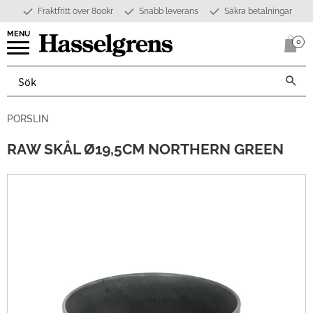
Fraktfritt över 800kr
Snabb leverans
Säkra betalningar
Meny
0
Anta
PORSLIN
RAW SKÅL Ø19,5CM NORTHERN GREEN