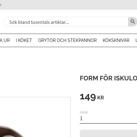
r
A UR
I KÖKET
GRYTOR OCH STEKPANNOR
KÖKSKNIVAR
FORM FÖR ISKUL
149
KR
Antal