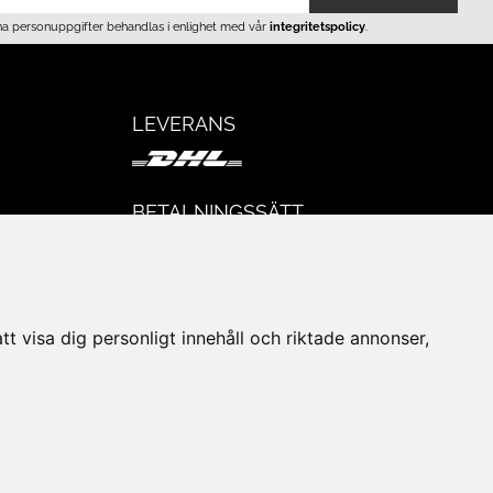
na personuppgifter behandlas i enlighet med vår
integritetspolicy
.
LEVERANS
BETALNINGSSÄTT
I e-handeln erbjuder vi Klarnas alla
eturer
betalsätt.
I butiken i Lund kan du betala med Visa,
Mastercard, Lund City presentkort och
t visa dig personligt innehåll och riktade annonser,
kontanter.