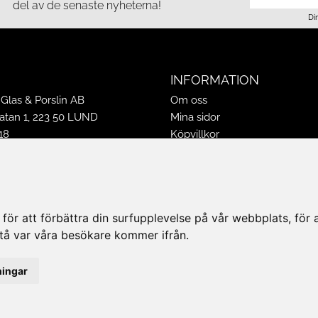
del av de senaste nyheterna!
Di
INFORMATION
Glas & Porslin AB
Om oss
tan 1, 223 50 LUND
Mina sidor
18
Köpvillkor
16
Policy & Cookies
-16
Leveranser, reklamationer & r
ppettider 2026
Jobba på Hasselgrens
50
Presentkort
ör att förbättra din surfupplevelse på vår webbplats, för at
k@hasselgrens.se
rstå var våra besökare kommer ifrån.
PÅ:
ningar