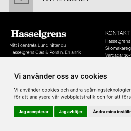
KONTAKT
Hasselgrens 
Mitt i centrala Lund hittar du
Skomakarega
Hasselgrens Glas & Porslin. En anrik
Vardagar 10-
butik som funnits på samma ställe
Lördagar 10-
sedan 1898. I butiken finns ett stort
Söndagar 12
sortiment av inredningsprodukter och
Vi använder oss av cookies
Avvikande ö
husgeråd från många kända
Tel: 0461502
varumärken.
Vi använder cookies och andra spårningsteknologier f
E-post:
buti
för att analysera vår webbplatstrafik och för att fö
FÖLJ OSS 
Jag accepterar
Jag avböjer
Ändra mina inställ