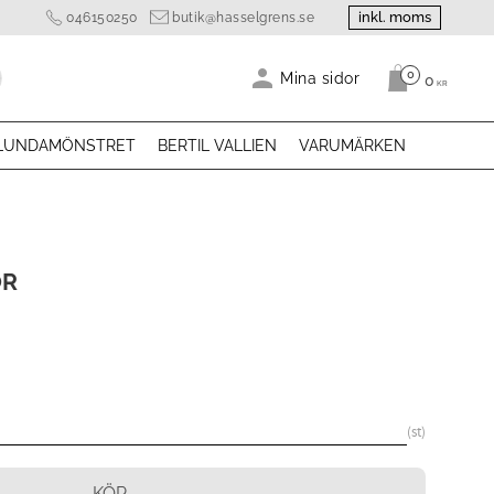
inkl. moms
046150250
butik@hasselgrens.se
0
Antal produk
Mina sidor
0
KR
LUNDAMÖNSTRET
BERTIL VALLIEN
VARUMÄRKEN
OR
st
KÖP