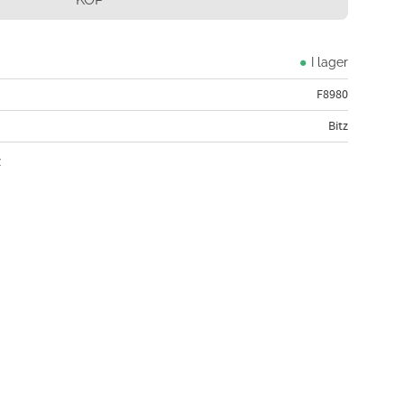
I lager
F8980
Bitz
z