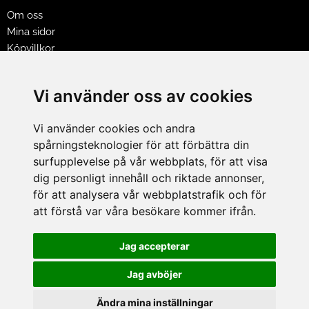
Om oss
Mina sidor
Köpvillkor
Policy & Cookies
Leveranser, reklamationer & returer
Vi använder oss av cookies
Jobba på Hasselgrens
Presentkort
Vi använder cookies och andra
spårningsteknologier för att förbättra din
LEVERANS
surfupplevelse på vår webbplats, för att visa
dig personligt innehåll och riktade annonser,
för att analysera vår webbplatstrafik och för
BETALNINGSSÄTT
att förstå var våra besökare kommer ifrån.
I e-handeln erbjuder vi Klarnas alla betalsätt.
I butiken i Lund kan du betala med Visa, Mastercard, Lund
Jag accepterar
City presentkort och kontanter.
Jag avböjer
Ändra mina inställningar