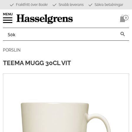
Fraktfritt över 800kr
Snabb leverans
Säkra betalningar
Meny
0
Anta
PORSLIN
TEEMA MUGG 30CL VIT