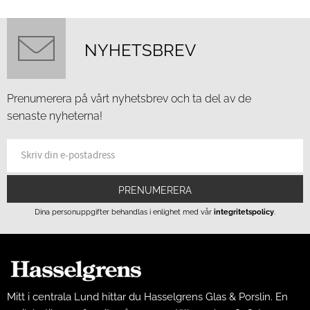
NYHETSBREV
Prenumerera på vårt nyhetsbrev och ta del av de
senaste nyheterna!
PRENUMERERA
Dina personuppgifter behandlas i enlighet med vår
integritetspolicy
.
Mitt i centrala Lund hittar du Hasselgrens Glas & Porslin. En