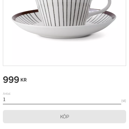
999
KR
Antal
st
KÖP