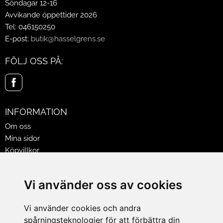
Söndagar 12-16
Avvikande öppettider 2026
Tel: 046150250
E-post:
butik@hasselgrens.se
FÖLJ OSS PÅ:
INFORMATION
Om oss
Mina sidor
Köpvillkor
Policy & Cookies
Leveranser, reklamationer & returer
Vi använder oss av cookies
Jobba på Hasselgrens
Presentkort
Vi använder cookies och andra
spårningsteknologier för att förbättra din
LEVERANS