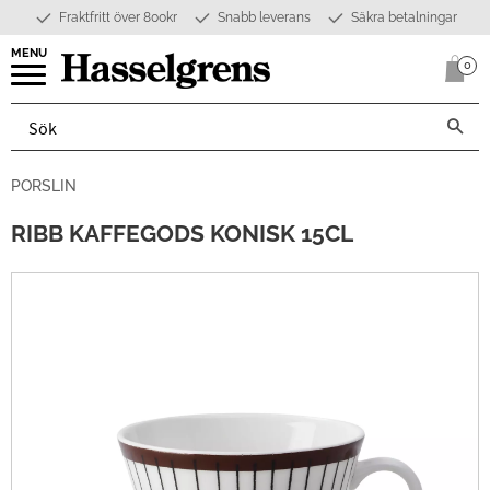
Fraktfritt över 800kr
Snabb leverans
Säkra betalningar
Meny
0
Anta
PORSLIN
RIBB KAFFEGODS KONISK 15CL