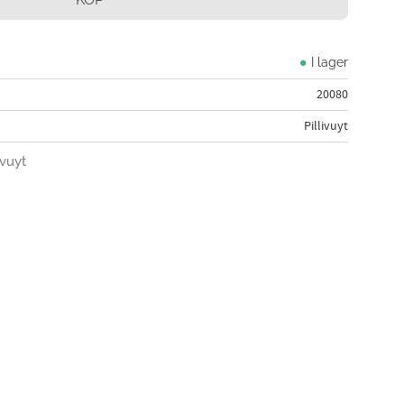
I lager
20080
Pillivuyt
ivuyt