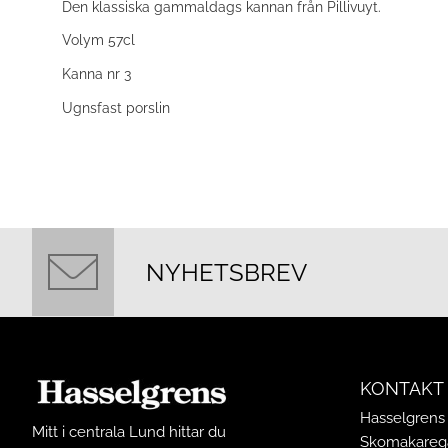
Den klassiska gammaldags kannan från Pillivuyt.
Volym 57cl
Kanna nr 3
Ugnsfast porslin
NYHETSBREV
KONTAKT
Hasselgrens 
Mitt i centrala Lund hittar du
Skomakarega