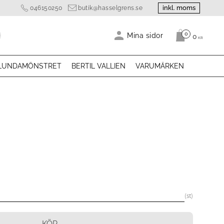
inkl. moms
046150250
butik@hasselgrens.se
0
Antal produk
Mina sidor
0
KR
LUNDAMÖNSTRET
BERTIL VALLIEN
VARUMÄRKEN
st
KÖP