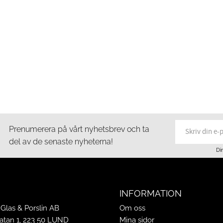
Prenumerera på vårt nyhetsbrev och ta
del av de senaste nyheterna!
Di
INFORMATION
Glas & Porslin AB
Om oss
tan 1, 223 50 LUND
Mina sidor