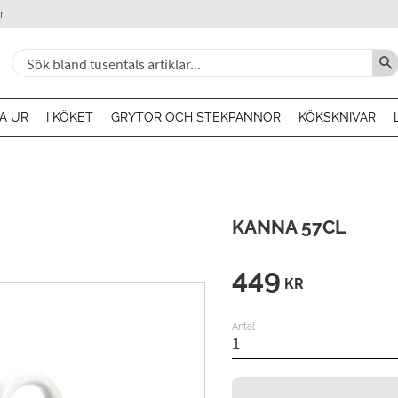
r
A UR
I KÖKET
GRYTOR OCH STEKPANNOR
KÖKSKNIVAR
KANNA 57CL
449
KR
Antal