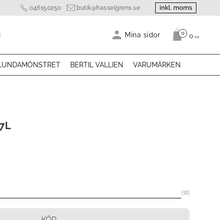
inkl. moms
046150250
butik@hasselgrens.se
0
Antal produk
Mina sidor
0
KR
LUNDAMÖNSTRET
BERTIL VALLIEN
VARUMÄRKEN
7L
st
KÖP