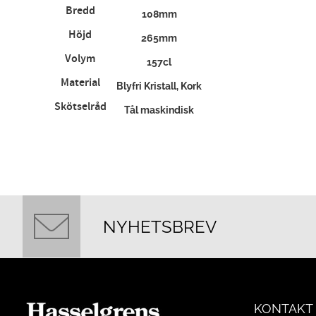
Bredd
108mm
Höjd
265mm
Volym
157cl
Material
Blyfri Kristall, Kork
Skötselråd
Tål maskindisk
NYHETSBREV
KONTAKT