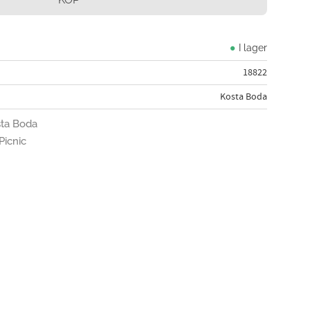
I lager
18822
Kosta Boda
sta Boda
Picnic