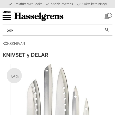
Fraktfritt över 800kr
Snabb leverans
Säkra betalningar
Meny
0
Anta
KÖKSKNIVAR
KNIVSET 5 DELAR
54
%