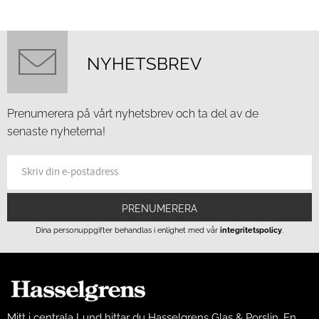
NYHETSBREV
Prenumerera på vårt nyhetsbrev och ta del av de
senaste nyheterna!
PRENUMERERA
Dina personuppgifter behandlas i enlighet med vår
integritetspolicy
.
Mitt i centrala Lund hittar du Hasselgrens Glas & Porslin. En