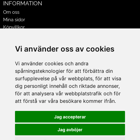
INFORMATION
Om oss
Mina sidor
Köpvillkor
Policy & Cookies
Leveranser, reklamationer & returer
Vi använder oss av cookies
Jobba på Hasselgrens
Presentkort
Vi använder cookies och andra
spårningsteknologier för att förbättra din
LEVERANS
surfupplevelse på vår webbplats, för att visa
dig personligt innehåll och riktade annonser,
för att analysera vår webbplatstrafik och för
BETALNINGSSÄTT
att förstå var våra besökare kommer ifrån.
I e-handeln erbjuder vi Klarnas alla betalsätt.
I butiken i Lund kan du betala med Visa, Mastercard, Lund
Jag accepterar
City presentkort och kontanter.
Jag avböjer