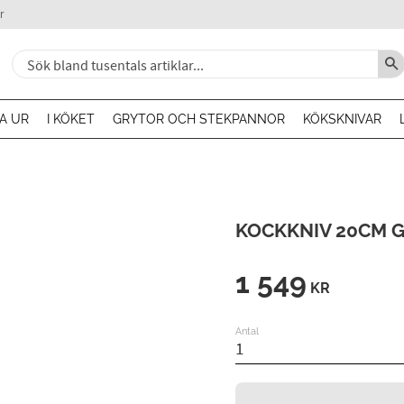
r
A UR
I KÖKET
GRYTOR OCH STEKPANNOR
KÖKSKNIVAR
KOCKKNIV 20CM G
1 549
KR
Antal