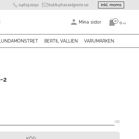
inkl. moms
046150250
butik@hasselgrens.se
0
Antal produk
Mina sidor
0
KR
LUNDAMÖNSTRET
BERTIL VALLIEN
VARUMÄRKEN
-2
st
KÖP