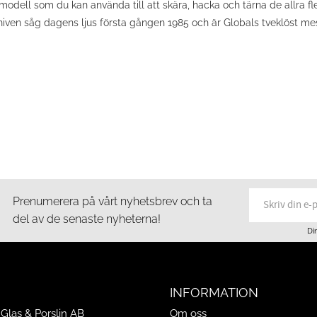
odell som du kan använda till att skära, hacka och tärna de allra fle
niven såg dagens ljus första gången 1985 och är Globals tveklöst mes
Prenumerera på vårt nyhetsbrev och ta
del av de senaste nyheterna!
Di
INFORMATION
Glas & Porslin AB
Om oss