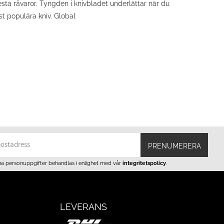
sta råvaror. Tyngden i knivbladet underlättar när du
t populära kniv. Global
PRENUMERERA
na personuppgifter behandlas i enlighet med vår
integritetspolicy
.
LEVERANS