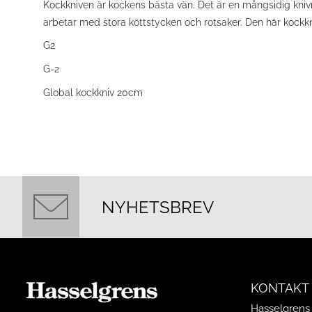
Kockkniven är kockens bästa vän. Det är en mångsidig knivm
arbetar med stora köttstycken och rotsaker. Den här kockk
G2
G-2
Global kockkniv 20cm
NYHETSBREV
KONTAKT
Hasselgrens 