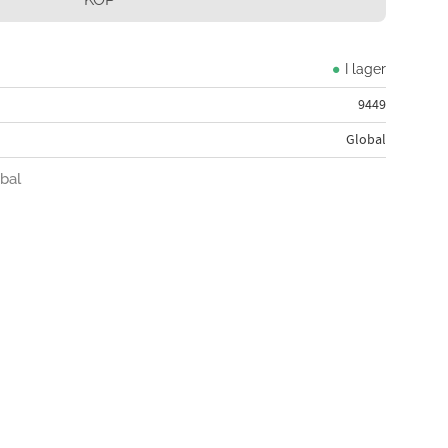
I lager
9449
Global
obal