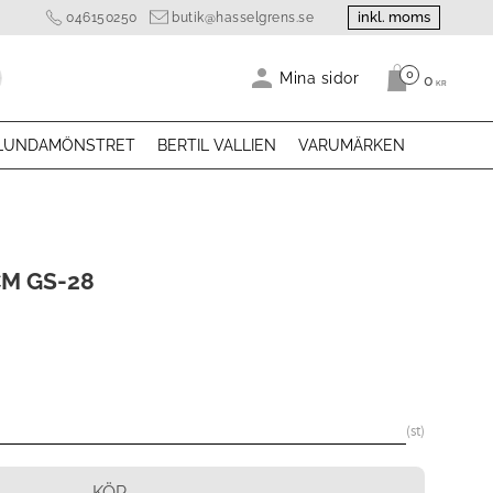
inkl. moms
046150250
butik@hasselgrens.se
0
Antal produk
Mina sidor
0
KR
LUNDAMÖNSTRET
BERTIL VALLIEN
VARUMÄRKEN
M GS-28
st
KÖP