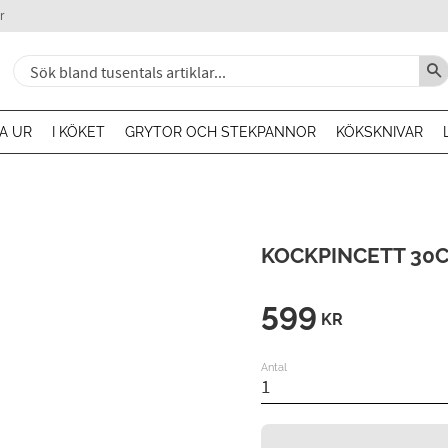
r
A UR
I KÖKET
GRYTOR OCH STEKPANNOR
KÖKSKNIVAR
KOCKPINCETT 30C
599
KR
Antal