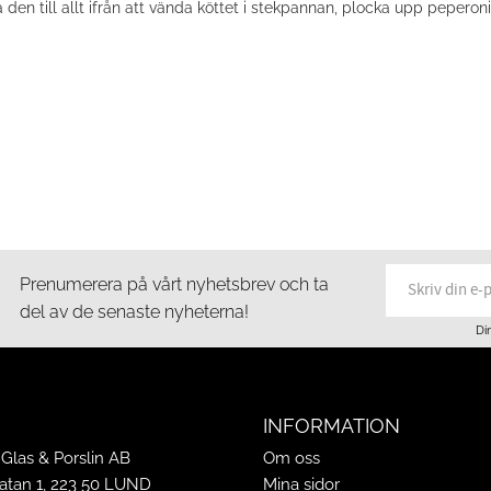
a den till allt ifrån att vända köttet i stekpannan, plocka upp peperon
Prenumerera på vårt nyhetsbrev och ta
del av de senaste nyheterna!
Di
INFORMATION
Glas & Porslin AB
Om oss
tan 1, 223 50 LUND
Mina sidor