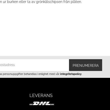
in ur burken eller ta av grönkålschipsen från plåten.
PRENUMERERA
na personuppgifter behandlas i enlighet med vår
integritetspolicy
.
LEVERANS