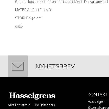
Globals kockpincett är en allt-i-allo i köket. Du kan använd
MATERIAL Rostfritt stål
STORLEK
30 cm
gs28
NYHETSBREV
KONTAKT
Hasselgrens 
Mitt i centrala Lund hittar du
Skomakarega