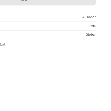
I lager
9696
Global
obal