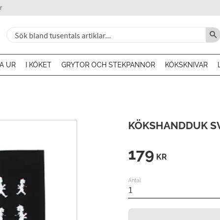
r
A UR
I KÖKET
GRYTOR OCH STEKPANNOR
KÖKSKNIVAR
KÖKSHANDDUK SV
179
KR
Antal