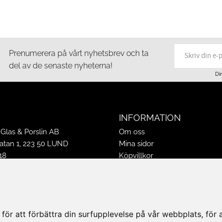
Prenumerera på vårt nyhetsbrev och ta
del av de senaste nyheterna!
Di
INFORMATION
Glas & Porslin AB
Om oss
tan 1, 223 50 LUND
Mina sidor
18
Köpvillkor
16
Policy & Cookies
-16
Leveranser, reklamationer & r
ppettider 2026
Jobba på Hasselgrens
50
Presentkort
ör att förbättra din surfupplevelse på vår webbplats, för at
k@hasselgrens.se