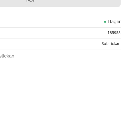
I lager
185953
Solstickan
stickan