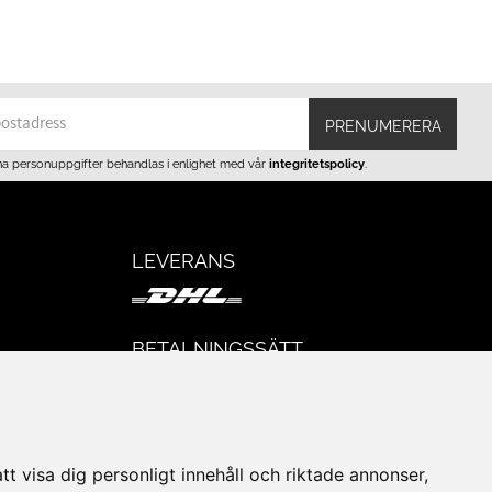
PRENUMERERA
na personuppgifter behandlas i enlighet med vår
integritetspolicy
.
LEVERANS
BETALNINGSSÄTT
I e-handeln erbjuder vi Klarnas alla
eturer
betalsätt.
I butiken i Lund kan du betala med Visa,
Mastercard, Lund City presentkort och
t visa dig personligt innehåll och riktade annonser,
kontanter.