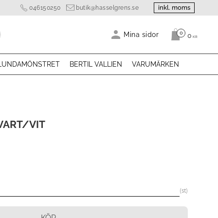
inkl. moms
046150250
butik@hasselgrens.se
0
Antal produk
Mina sidor
0
KR
LUNDAMÖNSTRET
BERTIL VALLIEN
VARUMÄRKEN
ART/VIT
st
KÖP