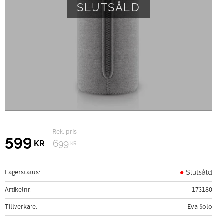
SLUTSÅLD
Ordinarie pris:
Nedsatt pris:
599
699
KR
KR
Lagerstatus
Slutsåld
Artikelnr
173180
Tillverkare
Eva Solo