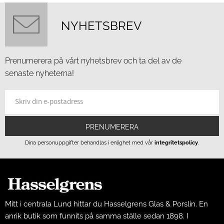
NYHETSBREV
Prenumerera på vårt nyhetsbrev och ta del av de
senaste nyheterna!
PRENUMERERA
Dina personuppgifter behandlas i enlighet med vår
integritetspolicy
.
Mitt i centrala Lund hittar du Hasselgrens Glas & Porslin. En
anrik butik som funnits på samma ställe sedan 1898. I