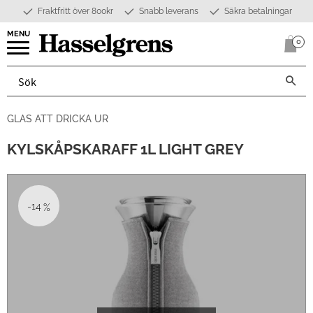
Fraktfritt över 800kr
Snabb leverans
Säkra betalningar
Meny
0
Anta
GLAS ATT DRICKA UR
KYLSKÅPSKARAFF 1L LIGHT GREY
14
%