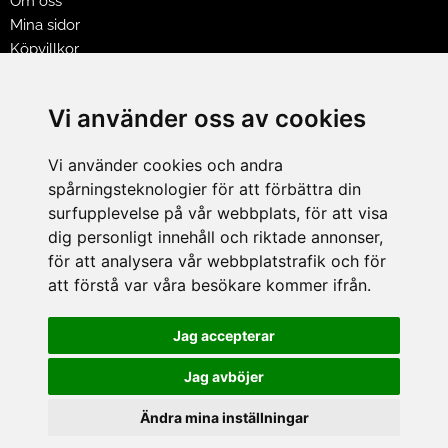
Om oss
Mina sidor
Köpvillkor
Policy & Cookies
Leveranser, reklamationer & returer
Vi använder oss av cookies
Jobba på Hasselgrens
Presentkort
Vi använder cookies och andra
spårningsteknologier för att förbättra din
LEVERANS
surfupplevelse på vår webbplats, för att visa
dig personligt innehåll och riktade annonser,
för att analysera vår webbplatstrafik och för
BETALNINGSSÄTT
att förstå var våra besökare kommer ifrån.
I e-handeln erbjuder vi Klarnas alla betalsätt.
I butiken i Lund kan du betala med Visa, Mastercard, Lund
Jag accepterar
City presentkort och kontanter.
Jag avböjer
Ändra mina inställningar