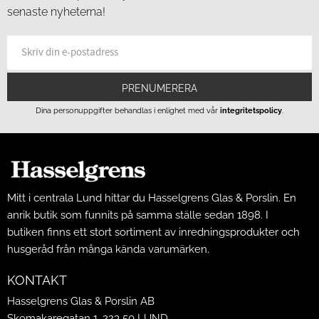
senaste nyheterna!
PRENUMERERA
Dina personuppgifter behandlas i enlighet med vår
integritetspolicy
.
Mitt i centrala Lund hittar du Hasselgrens Glas & Porslin. En
anrik butik som funnits på samma ställe sedan 1898. I
butiken finns ett stort sortiment av inredningsprodukter och
husgeråd från många kända varumärken.
KONTAKT
Hasselgrens Glas & Porslin AB
Skomakaregatan 1, 223 50 LUND