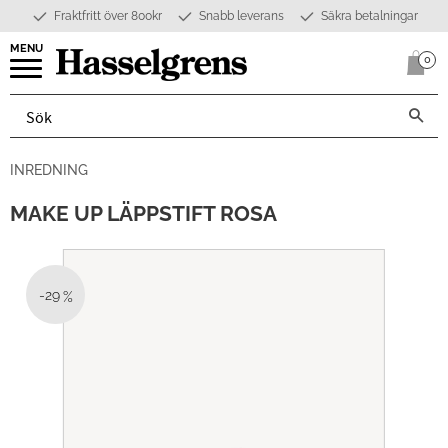
Fraktfritt över 800kr
Snabb leverans
Säkra betalningar
Meny
0
Anta
INREDNING
MAKE UP LÄPPSTIFT ROSA
29
%