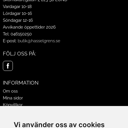
Vardagar 10-18
Lördagar 10-16
Söndagar 12-16
Avvikande öppettider 2026
Tel: 046150250
E-post:
butik@hasselgrens.se
FÖLJ OSS PÅ:
INFORMATION
Om oss
Mina sidor
Köpvillkor
Policy & Cookies
Leveranser, reklamationer & returer
Vi använder oss av cookies
Jobba på Hasselgrens