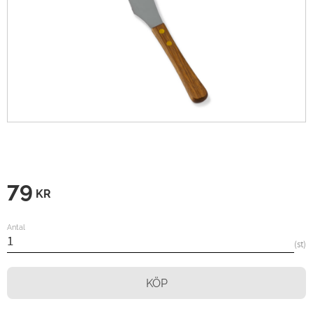
79
KR
Antal
st
KÖP