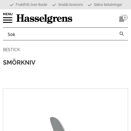
Fraktfritt över 800kr
Snabb leverans
Säkra betalningar
Meny
0
Anta
BESTICK
SMÖRKNIV