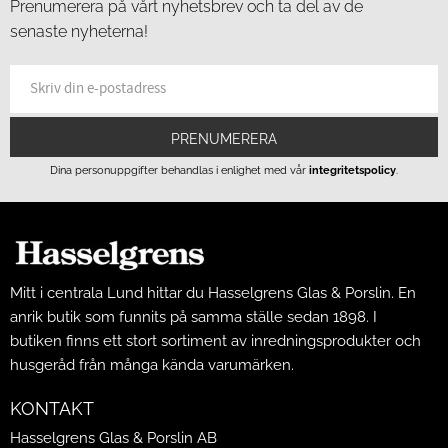
Prenumerera på vårt nyhetsbrev och ta del av de
senaste nyheterna!
PRENUMERERA
Dina personuppgifter behandlas i enlighet med vår
integritetspolicy
.
Mitt i centrala Lund hittar du Hasselgrens Glas & Porslin. En
anrik butik som funnits på samma ställe sedan 1898. I
butiken finns ett stort sortiment av inredningsprodukter och
husgeråd från många kända varumärken.
KONTAKT
Hasselgrens Glas & Porslin AB